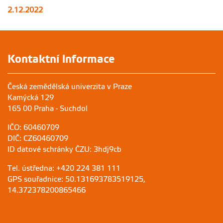
2.12.2022
Kontaktní informace
Česká zemědělská univerzita v Praze
Kamýcká 129
165 00 Praha - Suchdol
IČO: 60460709
DIČ: CZ60460709
ID datové schránky ČZU: 3hdj9cb
Tel. ústředna: +420 224 381 111
GPS souřadnice: 50.131693783519125,
14.372378200865466