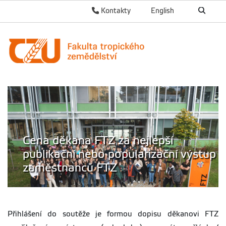
Kontakty
English
Cena děkana FTZ za nejlepší
publikační nebo popularizační výstup
zaměstnanců FTZ
Přihlášení do soutěže je formou dopisu děkanovi FTZ