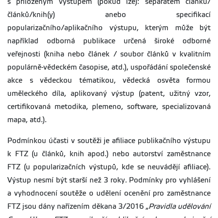
s přiloženým výstupem (pokud lze): separátem článku/
článků/knih(y) anebo specifikací
popularizačního/aplikačního výstupu, kterým může být
například odborná publikace určená široké odborné
veřejnosti (kniha nebo článek / soubor článků v kvalitním
populárně-vědeckém časopise, atd.), uspořádání společenské
akce s vědeckou tématikou, vědecká osvěta formou
uměleckého díla, aplikovaný výstup (patent, užitný vzor,
certifikovaná metodika, plemeno, software, specializovaná
mapa, atd.).
Podmínkou účasti v soutěži je afiliace publikačního výstupu
k FTZ (u článků, knih apod.) nebo autorství zaměstnance
FTZ (u popularizačních výstupů, kde se neuvádějí afiliace).
Výstup nesmí být starší než 3 roky. Podmínky pro vyhlášení
a vyhodnocení soutěže o udělení ocenění pro zaměstnance
FTZ jsou dány nařízením děkana 3/2016 „
Pravidla udělování