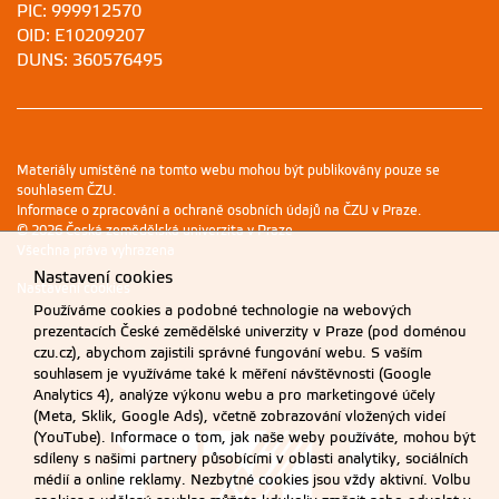
PIC: 999912570
OID: E10209207
DUNS: 360576495
Materiály umístěné na tomto webu mohou být publikovány pouze se
souhlasem ČZU.
Informace o zpracování a ochraně osobních údajů na ČZU v Praze
.
© 2026 Česká zemědělská univerzita v Praze
Všechna práva vyhrazena
Nastavení cookies
Nastavení cookies
Používáme cookies a podobné technologie na webových
prezentacích České zemědělské univerzity v Praze (pod doménou
czu.cz), abychom zajistili správné fungování webu. S vaším
souhlasem je využíváme také k měření návštěvnosti (Google
Analytics 4), analýze výkonu webu a pro marketingové účely
(Meta, Sklik, Google Ads), včetně zobrazování vložených videí
(YouTube). Informace o tom, jak naše weby používáte, mohou být
sdíleny s našimi partnery působícími v oblasti analytiky, sociálních
médií a online reklamy. Nezbytné cookies jsou vždy aktivní. Volbu