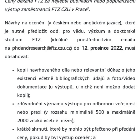
Ceny děkana FTZ za nejlepší publikační nebo popularizační
výstup zaměstnanců FTZ ČZU v Praze
“.
Návrhy na ocenění (v českém nebo anglickém jazyce), které
je nutné předložit odd. pro vědu, výzkum a doktorské
studium FTZ (ideálně prostřednictvím emailu
na
phdandresearch@ftz.czu.cz
) do
12. prosince 2022,
musí
obsahovat:
kopii navrhovaného díla nebo relevantní důkaz o jeho
existenci včetně bibliografických údajů a foto/video
dokumentace (u výstupů, u nichž není možno dodat
kopii);
zdůvodnění významu výstupu pro odbornou veřejnost
nebo praxi (v rozsahu minimálně 500 a maximálně
2000 znaků včetně mezer);
krátké shrnutí, které by mohlo být přečteno při předání
ceny, pokud by byl výstup oceněn; a