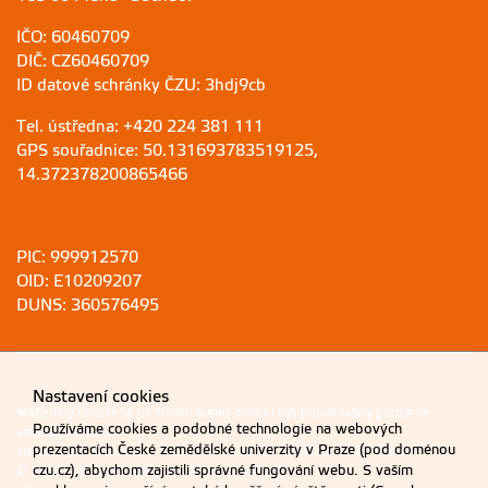
IČO: 60460709
DIČ: CZ60460709
ID datové schránky ČZU: 3hdj9cb
Tel. ústředna: +420 224 381 111
GPS souřadnice: 50.131693783519125,
14.372378200865466
PIC: 999912570
OID: E10209207
DUNS: 360576495
Nastavení cookies
Materiály umístěné na tomto webu mohou být publikovány pouze se
Používáme cookies a podobné technologie na webových
souhlasem ČZU.
prezentacích České zemědělské univerzity v Praze (pod doménou
Informace o zpracování a ochraně osobních údajů na ČZU v Praze
.
czu.cz), abychom zajistili správné fungování webu. S vaším
© 2026 Česká zemědělská univerzita v Praze