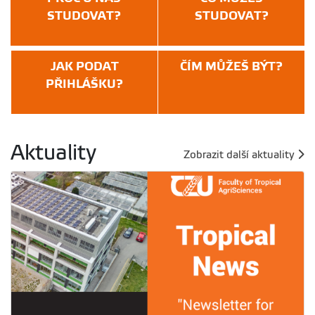
STUDOVAT?
STUDOVAT?
JAK PODAT
ČÍM MŮŽEŠ BÝT?
PŘIHLÁŠKU?
Aktuality
Zobrazit další aktuality