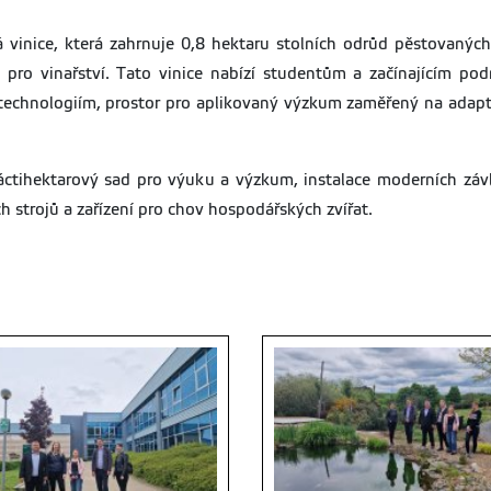
 vinice, která zahrnuje 0,8 hektaru stolních odrůd pěstovaný
pro vinařství. Tato vinice nabízí studentům a začínajícím po
echnologiím, prostor pro aplikovaný výzkum zaměřený na adapta
náctihektarový sad pro výuku a výzkum, instalace moderních zá
h strojů a zařízení pro chov hospodářských zvířat.