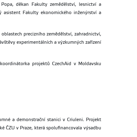
Popa, děkan Fakulty zemědělství, lesnictví a
ý asistent Fakulty ekonomického inženýrství a
oblastech precizního zemědělství, zahradnictví,
návštěvy experimentálních a výzkumných zařízení
a koordinátorka projektů CzechAid v Moldavsku
mné a demonstrační stanici v Criuleni. Projekt
ké ČZU v Praze, která spolufinancovala výsadbu