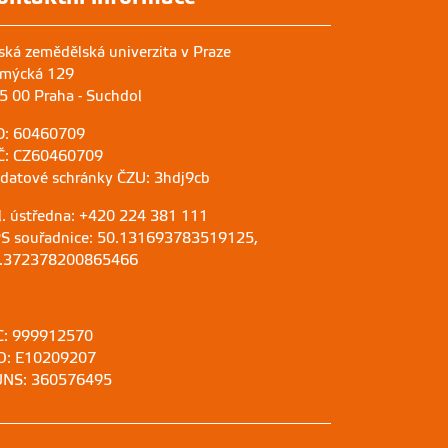
ská zemědělská univerzita v Praze
mýcká 129
5 00 Praha - Suchdol
O: 60460709
Č: CZ60460709
 datové schránky ČZU: 3hdj9cb
l. ústředna: +420 224 381 111
S souřadnice: 50.131693783519125,
.372378200865466
C: 999912570
D: E10209207
NS: 360576495