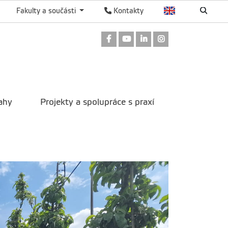
Fakulty a součásti
Kontakty
Odkaz na Facebook
Odkaz na Youtube
Odkaz na LinkedIn
Odkaz na Instag
ahy
Projekty a spolupráce s praxí