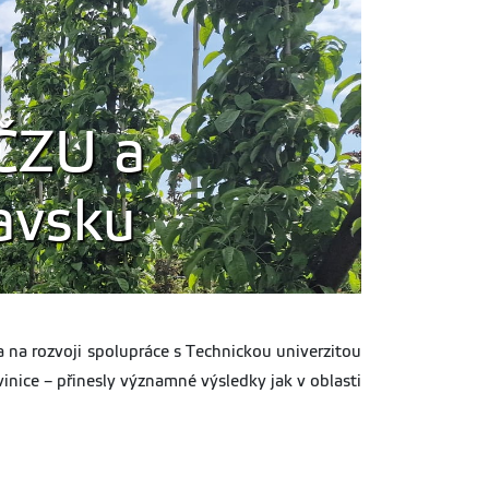
 ČZU a
avsku
a na rozvoji spolupráce s Technickou univerzitou
nice – přinesly významné výsledky jak v oblasti