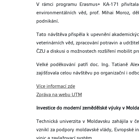
V rámci programu Erasmus+ KA-171 přivítala 
environmentálních věd, prof. Mihai Moroz, dě
podnikání.
Tato návštěva přispěla k upevnění akademických
veterinárních věd, zpracování potravin a udrži
ČZU a diskusi o možnostech rozšíření mobilit p
Velké poděkování patří doc. Ing. Tatianě Ale
zajišťovala celou návštěvu po organizační i odb
Více informací zde
Zpráva na webu UTM
Investice do moderní zemědělské výuky v Molda
Technická univerzita v Moldavsku zahájila v č
vznikl za podpory moldavské vlády, Evropské i
vinic a zavlažovací systém.