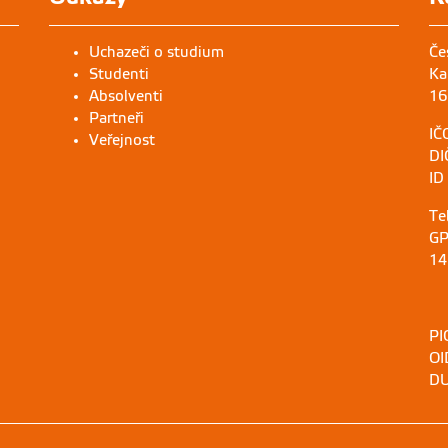
Uchazeči o studium
Če
Studenti
Ka
Absolventi
16
Partneři
IČ
Veřejnost
DI
ID
Te
GP
14
PI
OI
DU