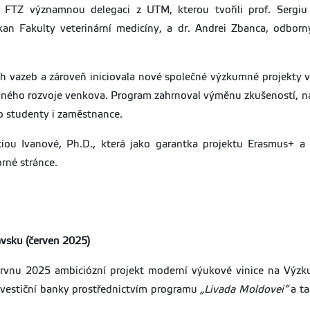
FTZ významnou delegaci z UTM, kterou tvořili prof. Sergiu 
kan Fakulty veterinární medicíny, a dr. Andrei Zbanca, odborn
 vazeb a zároveň iniciovala nové společné výzkumné projekty v 
telného rozvoje venkova. Program zahrnoval výměnu zkušeností, 
ro studenty i zaměstnance.
xiou Ivanové, Ph.D., která jako garantka projektu Erasmus+ 
orné stránce.
vsku (červen 2025)
ervnu 2025 ambiciózní projekt moderní výukové vinice na Výzku
nvestiční banky prostřednictvím programu
„Livada Moldovei“
a ta