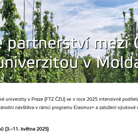
se partnerství mezi
univerzitou v Mold
 univerzity v Praze (FTZ ČZU) se v roce 2025 intenzivně podílel
národní návštěva v rámci programu Erasmus+ a založení výukové vi
ů (3.–11. května 2025)