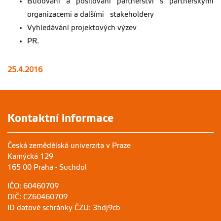
Budování a posilování partnerství s partnerskými
organizacemi a dalšími stakeholdery
Vyhledávání projektových výzev
PR.
25.4.2016
Kontaktní informace
Česká zemědělská univerzita v Praze
Kamýcká 129
165 00 Praha - Suchdol
IČO: 60460709
DIČ: CZ60460709
ID datové schránky ČZU: 3hdj9cb