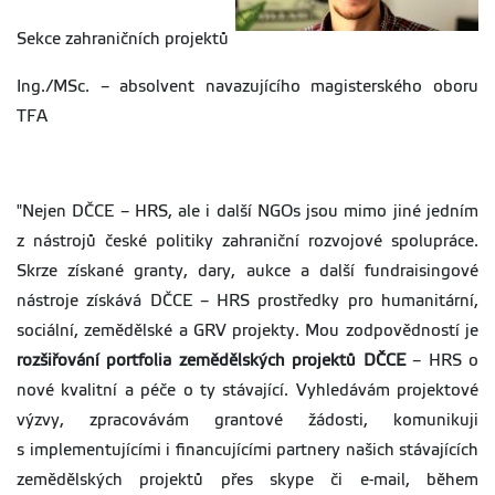
Sekce zahraničních projektů
Ing./MSc. – absolvent navazujícího magisterského oboru
TFA
"Nejen DČCE – HRS, ale i další NGOs jsou mimo jiné jedním
z nástrojů české politiky zahraniční rozvojové spolupráce.
Skrze získané granty, dary, aukce a další fundraisingové
nástroje získává DČCE – HRS prostředky pro humanitární,
sociální, zemědělské a GRV projekty. Mou zodpovědností je
rozšiřování portfolia zemědělských projektů DČCE
– HRS o
nové kvalitní a péče o ty stávající. Vyhledávám projektové
výzvy, zpracovávám grantové žádosti, komunikuji
s implementujícími i financujícími partnery našich stávajících
zemědělských projektů přes skype či e-mail, během