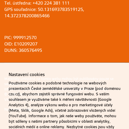
Tel. ústředna: +420 224 381 111
GPS souřadnice: 50.131693783519125,
14.372378200865466
PIC: 999912570
OID: E10209207
DUNS: 360576495
Nastavení cookies
Materiály umístěné na tomto webu mohou být publikovány pouze se
Používáme cookies a podobné technologie na webových
souhlasem ČZU.
prezentacích České zemědělské univerzity v Praze (pod doménou
Informace o zpracování a ochraně osobních údajů na ČZU v Praze
.
czu.cz), abychom zajistili správné fungování webu. S vaším
© 2026 Česká zemědělská univerzita v Praze
souhlasem je využíváme také k měření návštěvnosti (Google
Všechna práva vyhrazena
Analytics 4), analýze výkonu webu a pro marketingové účely
Nastavení cookies
(Meta, Sklik, Google Ads), včetně zobrazování vložených videí
(YouTube). Informace o tom, jak naše weby používáte, mohou
být sdíleny s našimi partnery působícími v oblasti analytiky,
sociálních médií a online reklamy. Nezbytné cookies jsou vždy