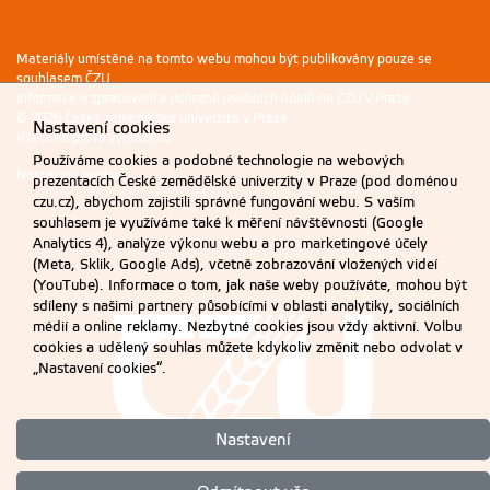
Materiály umístěné na tomto webu mohou být publikovány pouze se
souhlasem ČZU.
Informace o zpracování a ochraně osobních údajů na ČZU v Praze
.
© 2026 Česká zemědělská univerzita v Praze
Nastavení cookies
Všechna práva vyhrazena
Používáme cookies a podobné technologie na webových
Nastavení cookies
prezentacích České zemědělské univerzity v Praze (pod doménou
czu.cz), abychom zajistili správné fungování webu. S vaším
souhlasem je využíváme také k měření návštěvnosti (Google
Analytics 4), analýze výkonu webu a pro marketingové účely
(Meta, Sklik, Google Ads), včetně zobrazování vložených videí
(YouTube). Informace o tom, jak naše weby používáte, mohou být
sdíleny s našimi partnery působícími v oblasti analytiky, sociálních
médií a online reklamy. Nezbytné cookies jsou vždy aktivní. Volbu
cookies a udělený souhlas můžete kdykoliv změnit nebo odvolat v
„Nastavení cookies“.
Nastavení