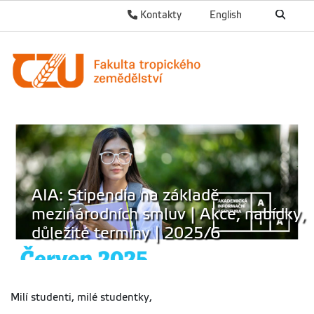
Kontakty
English
AIA: Stipendia na základě
mezinárodních smluv | Akce, nabídky,
důležité termíny | 2025/6
Milí studenti, milé studentky,