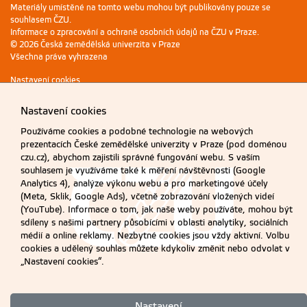
Materiály umístěné na tomto webu mohou být publikovány pouze se
souhlasem ČZU.
Informace o zpracování a ochraně osobních údajů na ČZU v Praze
.
© 2026 Česká zemědělská univerzita v Praze
Všechna práva vyhrazena
Nastavení cookies
Nastavení cookies
Používáme cookies a podobné technologie na webových
prezentacích České zemědělské univerzity v Praze (pod doménou
czu.cz), abychom zajistili správné fungování webu. S vaším
souhlasem je využíváme také k měření návštěvnosti (Google
Analytics 4), analýze výkonu webu a pro marketingové účely
(Meta, Sklik, Google Ads), včetně zobrazování vložených videí
(YouTube). Informace o tom, jak naše weby používáte, mohou být
sdíleny s našimi partnery působícími v oblasti analytiky, sociálních
médií a online reklamy. Nezbytné cookies jsou vždy aktivní. Volbu
cookies a udělený souhlas můžete kdykoliv změnit nebo odvolat v
„Nastavení cookies“.
Nastavení