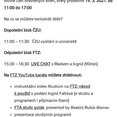
online Den otevřených dveří, který proběhne
19. 3. 2021. od
11:00 do 17:00
Na co se můžete tentokrát těšit?
Dopolední blok ČZU:
11:00 – 11:30 ČZU vysílání o univerzitě
Odpolední blok FTZ:
15:30 – 16:30
LIVE CHAT
s Markem a Ingrid (90min)
Na
FTZ YouTube kanále
můžete zhlédnout:
instruktážní video Studium na
FTZ: návod
k použití
v podání Ingrid Faltové (o studiu a
programech i přijímacím řízení)
FTA study guide
presented by Beatriz Rubio Alonso
prezentace studijních programů