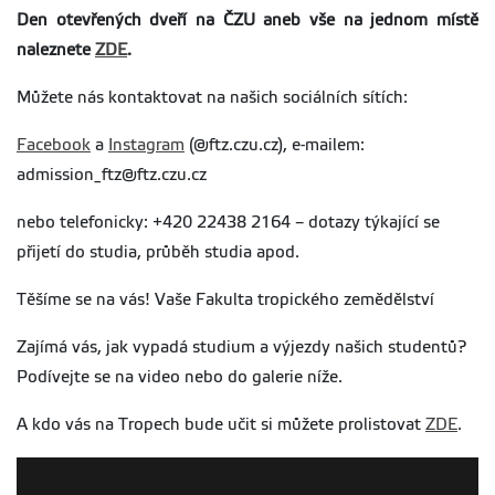
Den otevřených dveří na ČZU aneb vše na jednom místě
naleznete
ZDE
.
Můžete nás kontaktovat na našich sociálních sítích:
Facebook
a
Instagram
(@ftz.czu.cz), e-mailem:
admission_ftz@ftz.czu.cz
nebo telefonicky: +420 22438 2164 – dotazy týkající se
přijetí do studia, průběh studia apod.
Těšíme se na vás! Vaše Fakulta tropického zemědělství
Zajímá vás, jak vypadá studium a výjezdy našich studentů?
Podívejte se na video nebo do galerie níže.
A kdo vás na Tropech bude učit si můžete prolistovat
ZDE
.