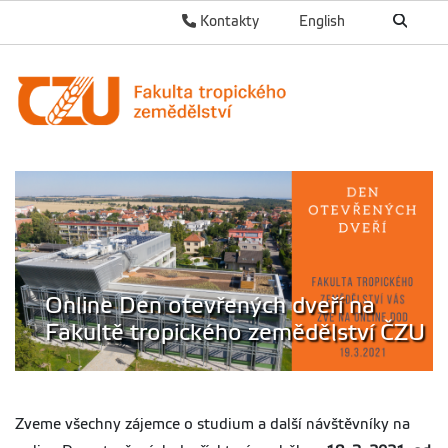
Kontakty
English
Online Den otevřených dveří na
Fakultě tropického zemědělství ČZU
Zveme všechny zájemce o studium a další návštěvníky na