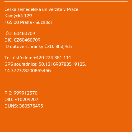
Česká zemědělská univerzita v Praze
Kamýcká 129
165 00 Praha - Suchdol
IČO: 60460709
DIČ: CZ60460709
ID datové schránky ČZU: 3hdj9cb
Tel. ústředna: +420 224 381 111
GPS souřadnice: 50.131693783519125,
14.372378200865466
PIC: 999912570
OID: E10209207
DUNS: 360576495