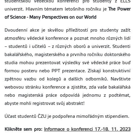
studentskou vědeckou konferenci pro studenty z ELLS
univerzit. Hlavním tématem letošního ročníku je
The Power
of Science - Many Perspectives on our World
Dvoudenní akce je skvělou příležitostí pro studenty zažít
atmosféru vědecké konference a poznat mnoho různých lidí
– studentů i učitelů – z různých oborů a univerzit. Studenti
bakalářského, magisterského a prvního ročníku doktorského
studia mohou prezentovat výsledky své vědecké práce buď
formou posteru nebo PPT prezentace. Získají konstruktivní
zpětnou vazbu od kolegů a dalších odborníků. Navštivte
webovou stránku konference a zjistěte, zda vaše bakalářská
nebo magisterská práce odpovídá jednomu z podtémat,
abyste mohli registrovat svůj abstrakt!
Účast studentů ČZU je podpořena mimořádným stipendiem.
Klikněte sem pro:
Informace o konferenci 17.-18. 11. 2023