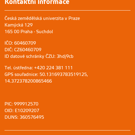
Kontaktní informace
Česká zemědělská univerzita v Praze
Kamýcká 129
165 00 Praha - Suchdol
IČO: 60460709
DIČ: CZ60460709
ID datové schránky ČZU: 3hdj9cb
Tel. ústředna: +420 224 381 111
GPS souřadnice: 50.131693783519125,
14.372378200865466
PIC: 999912570
OID: E10209207
DUNS: 360576495