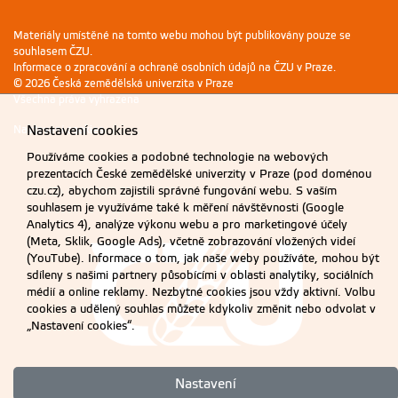
Materiály umístěné na tomto webu mohou být publikovány pouze se
souhlasem ČZU.
Informace o zpracování a ochraně osobních údajů na ČZU v Praze
.
© 2026 Česká zemědělská univerzita v Praze
Všechna práva vyhrazena
Nastavení cookies
Nastavení cookies
Používáme cookies a podobné technologie na webových
prezentacích České zemědělské univerzity v Praze (pod doménou
czu.cz), abychom zajistili správné fungování webu. S vaším
souhlasem je využíváme také k měření návštěvnosti (Google
Analytics 4), analýze výkonu webu a pro marketingové účely
(Meta, Sklik, Google Ads), včetně zobrazování vložených videí
(YouTube). Informace o tom, jak naše weby používáte, mohou být
sdíleny s našimi partnery působícími v oblasti analytiky, sociálních
médií a online reklamy. Nezbytné cookies jsou vždy aktivní. Volbu
cookies a udělený souhlas můžete kdykoliv změnit nebo odvolat v
„Nastavení cookies“.
Nastavení