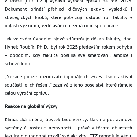
v Praze (FTZ ČZU) vydává výroční zprávu za rok 2025.
Dokument přináší přehled klíčových aktivit, výsledků i
strategických kroků, které potvrzují rostoucí roli fakulty v
oblasti výzkumu, vzdělávání i mezinárodní spolupráce.
Jak ve svém úvodním slově zdůrazňuje děkan fakulty, doc.
Hynek Roubík, Ph.D., byl rok 2025 především rokem pohybu
– obdobím, kdy fakulta posílila své směřování, ambice i
sebevědomí.
„Nejsme pouze pozorovateli globálních výzev. Jsme aktivní
součástí jejich řešení,“ zaznívá z jeho poselství, které rámuje
celou výroční zprávu.
Reakce na globální výzvy
Klimatická změna, úbytek biodiverzity, tlak na potravinové
systémy či rostoucí nerovnosti – právě v těchto oblastech
fakulta dlouhodobě rozvíjí své aktivity. FTZ propojuje vědu,