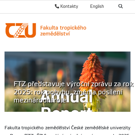
Kontakty
English
FTZ představuje výroční zprávu za rok
2025: rok pohybu, změn a posílení
mezinárodní role
Fakulta tropického zemědělství České zemědělské univerzity