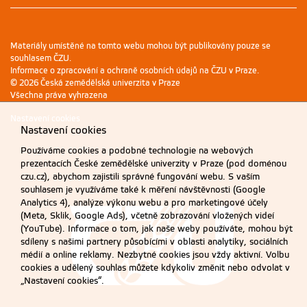
Materiály umístěné na tomto webu mohou být publikovány pouze se
souhlasem ČZU.
Informace o zpracování a ochraně osobních údajů na ČZU v Praze
.
© 2026 Česká zemědělská univerzita v Praze
Všechna práva vyhrazena
Nastavení cookies
Nastavení cookies
Používáme cookies a podobné technologie na webových
prezentacích České zemědělské univerzity v Praze (pod doménou
czu.cz), abychom zajistili správné fungování webu. S vaším
souhlasem je využíváme také k měření návštěvnosti (Google
Analytics 4), analýze výkonu webu a pro marketingové účely
(Meta, Sklik, Google Ads), včetně zobrazování vložených videí
(YouTube). Informace o tom, jak naše weby používáte, mohou být
sdíleny s našimi partnery působícími v oblasti analytiky, sociálních
médií a online reklamy. Nezbytné cookies jsou vždy aktivní. Volbu
cookies a udělený souhlas můžete kdykoliv změnit nebo odvolat v
„Nastavení cookies“.