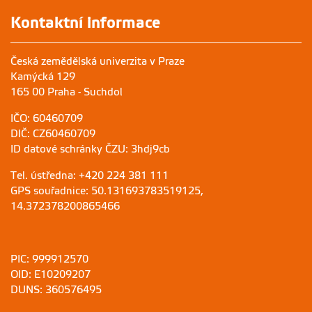
Kontaktní informace
Česká zemědělská univerzita v Praze
Kamýcká 129
165 00 Praha - Suchdol
IČO: 60460709
DIČ: CZ60460709
ID datové schránky ČZU: 3hdj9cb
Tel. ústředna: +420 224 381 111
GPS souřadnice: 50.131693783519125,
14.372378200865466
PIC: 999912570
OID: E10209207
DUNS: 360576495