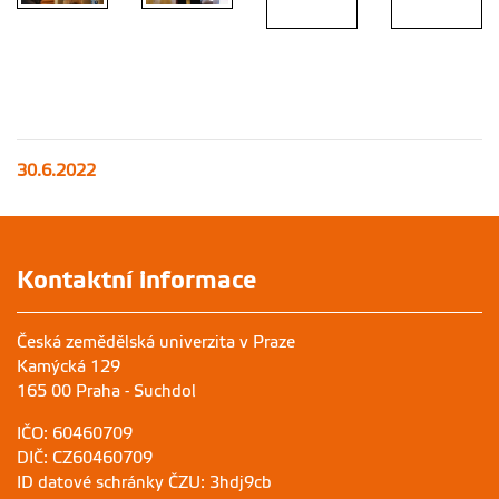
30.6.2022
Kontaktní informace
Česká zemědělská univerzita v Praze
Kamýcká 129
165 00 Praha - Suchdol
IČO: 60460709
DIČ: CZ60460709
ID datové schránky ČZU: 3hdj9cb