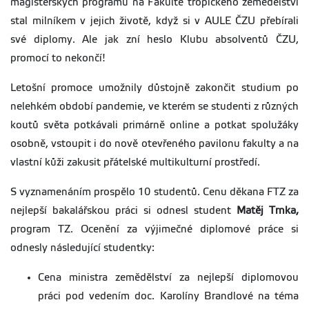
magisterských programů na Fakultě tropického zemědělství
stal milníkem v jejich životě, když si v AULE ČZU přebírali
své diplomy. Ale jak zní heslo Klubu absolventů ČZU,
promocí to nekončí!
Letošní promoce umožnily důstojně zakončit studium po
nelehkém období pandemie, ve kterém se studenti z různých
koutů světa potkávali primárně online a potkat spolužáky
osobně, vstoupit i do nově otevřeného pavilonu fakulty a na
vlastní kůži zakusit přátelské multikulturní prostředí.
S vyznamenáním prospělo 10 studentů. Cenu děkana FTZ za
nejlepší bakalářskou práci si odnesl student
Matěj Trnka,
program TZ. Ocenění za výjimečné diplomové práce si
odnesly následující studentky:
Cena ministra zemědělství za nejlepší diplomovou
práci pod vedením doc. Karolíny Brandlové na téma