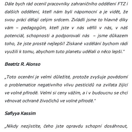
Dále bych rád ocenil pracovníky zahraničního oddělení FTZ i
dalších oddělení, kteří nám byli nápomocní a je vidět, že
svou práci dělají celým srdcem. Zvládli jsme to hlavně díky
vám – pedagogům, kteří jste v nás věřili v nás, v náš
potenciál, schopnosti a podporovali nás – jsme důkazem
toho, že jste prostě nejlepší! Získané vzdělání bychom rádi
využili k tomu, abychom tuto planetu udělali o něco lepší."
Beatriz R. Alonso
„Toto ocenění je velmi důležité, protože zvyšuje povědomí
o problematice negativního vlivu pesticidů na zvířata žijící
ve volné přírodě. Velmi si ceny vážím, a i v budoucnu se chci
věnovat ochraně živočichů ve volné přírodě."
Safiyya Kassim
„Nikdy nezjistíte, čeho jste opravdu schopní dosáhnout,