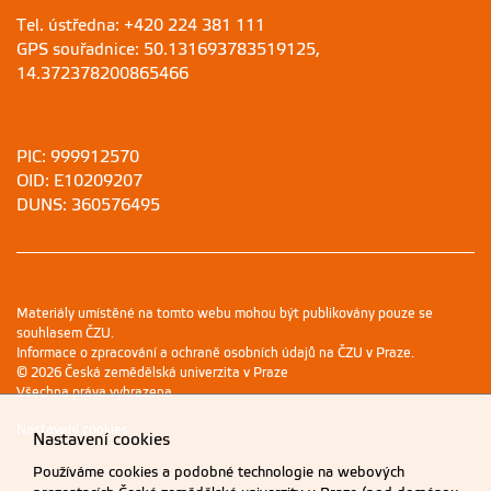
Tel. ústředna: +420 224 381 111
GPS souřadnice: 50.131693783519125,
14.372378200865466
PIC: 999912570
OID: E10209207
DUNS: 360576495
Materiály umístěné na tomto webu mohou být publikovány pouze se
souhlasem ČZU.
Informace o zpracování a ochraně osobních údajů na ČZU v Praze
.
© 2026 Česká zemědělská univerzita v Praze
Všechna práva vyhrazena
Nastavení cookies
Nastavení cookies
Používáme cookies a podobné technologie na webových