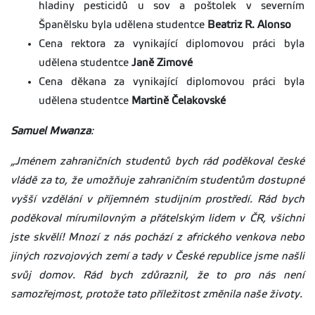
hladiny pesticidů u sov a poštolek v severním
Španělsku byla udělena studentce
Beatriz R. Alonso
Cena rektora za vynikající diplomovou práci byla
udělena studentce
Janě Zimové
Cena děkana za vynikající diplomovou práci byla
udělena studentce
Martině Čelakovské
Samuel Mwanza
:
„Jménem zahraničních studentů bych rád poděkoval české
vládě za to, že umožňuje zahraničním studentům dostupné
vyšší vzdělání v příjemném studijním prostředí. Rád bych
poděkoval mírumilovným a přátelským lidem v ČR, všichni
jste skvělí! Mnozí z nás pochází z afrického venkova nebo
jiných rozvojových zemí a tady v České republice jsme našli
svůj domov. Rád bych zdůraznil, že to pro nás není
samozřejmost, protože tato příležitost změnila naše životy.