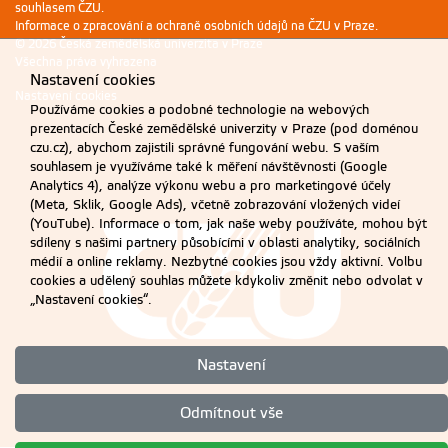
souhlasem ČZU.
Informace o zpracování a ochraně osobních údajů na ČZU v Praze
.
© 2026 Česká zemědělská univerzita v Praze
Všechna práva vyhrazena
Nastavení cookies
Nastavení cookies
Používáme cookies a podobné technologie na webových
prezentacích České zemědělské univerzity v Praze (pod doménou
czu.cz), abychom zajistili správné fungování webu. S vaším
souhlasem je využíváme také k měření návštěvnosti (Google
Analytics 4), analýze výkonu webu a pro marketingové účely
(Meta, Sklik, Google Ads), včetně zobrazování vložených videí
(YouTube). Informace o tom, jak naše weby používáte, mohou být
sdíleny s našimi partnery působícími v oblasti analytiky, sociálních
médií a online reklamy. Nezbytné cookies jsou vždy aktivní. Volbu
cookies a udělený souhlas můžete kdykoliv změnit nebo odvolat v
„Nastavení cookies“.
Nastavení
Odmítnout vše