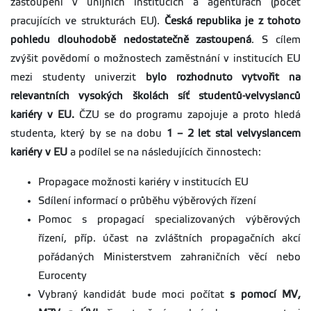
zastoupení v unijních institucích a agenturách (počet
pracujících ve strukturách EU).
Česká republika je z tohoto
pohledu dlouhodobě nedostatečně zastoupená
. S cílem
zvýšit povědomí o možnostech zaměstnání v institucích EU
mezi studenty univerzit
bylo rozhodnuto vytvořit na
relevantních vysokých školách síť studentů-velvyslanců
kariéry v EU.
ČZU se do programu zapojuje a proto hledá
studenta, který by se na dobu
1 – 2 let stal velvyslancem
kariéry v EU
a podílel se na následujících činnostech:
Propagace možnosti kariéry v institucích EU
Sdílení informací o průběhu výběrových řízení
Pomoc s propagací specializovaných výběrových
řízení, příp. účast na zvláštních propagačních akcí
pořádaných Ministerstvem zahraničních věcí nebo
Eurocenty
Vybraný kandidát bude moci počítat
s pomocí MV,