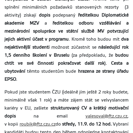
splnění minimálních požadavků stanovených rezorty (3
aktivity) získají
dopis
podepsaný
ředitelkou Diplomatické
akademie MZV
a
ředitelkou odboru vzdělávání a
mezinárodní spolupráce ve státní službě MV potvrzující
jejich aktivní účast v programu
. Kromě toho budou mít
dva
nejaktivnější studenti
možnost zúčastnit se
následující rok
1,5 denního školení v Bruselu
(za předpokladu, že
budou
chtít ve své činnosti pokračovat další rok
).
Cesta a
ubytování
těmto studentům bude
hrazena ze strany úřadu
EPSO
.
Pokud jste studentem ČZU (ideálně jím ještě 2 roky budete,
minimálně však 1 rok) a máte zájem stát se velvyslancem
kariéry v EU, zašlete
strukturovaný CV a krátký motivační
dopis
na email
valesoval@ftz.czu.cz
,
v kopii
roubik@ftz.czu.cz
do
středy, 11.9. do 12 hod.
Vybraní
kandidáti budou tento den během odpoledne kontaktování