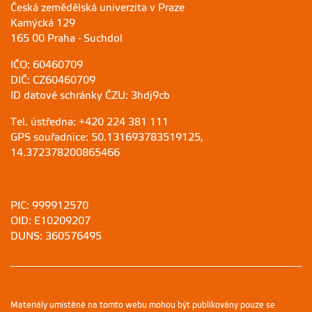
Česká zemědělská univerzita v Praze
Kamýcká 129
165 00 Praha - Suchdol
IČO: 60460709
DIČ: CZ60460709
ID datové schránky ČZU: 3hdj9cb
Tel. ústředna: +420 224 381 111
GPS souřadnice: 50.131693783519125,
14.372378200865466
PIC: 999912570
OID: E10209207
DUNS: 360576495
Materiály umístěné na tomto webu mohou být publikovány pouze se