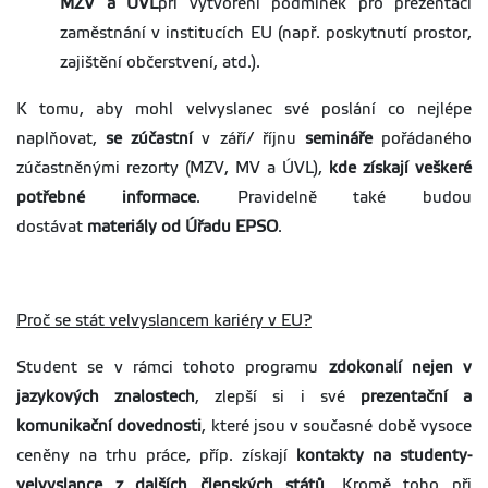
MZV a ÚVL
při vytvoření podmínek pro prezentaci
zaměstnání v institucích EU (např. poskytnutí prostor,
zajištění občerstvení, atd.).
K tomu, aby mohl velvyslanec své poslání co nejlépe
naplňovat,
se zúčastní
v září/ říjnu
semináře
pořádaného
zúčastněnými rezorty (MZV, MV a ÚVL),
kde získají veškeré
potřebné informace
. Pravidelně také budou
dostávat
materiály od Úřadu EPSO
.
Proč se stát velvyslancem kariéry v EU?
Student se v rámci tohoto programu
zdokonalí nejen v
jazykových znalostech
, zlepší si i své
prezentační a
komunikační dovednosti
, které jsou v současné době vysoce
ceněny na trhu práce, příp. získají
kontakty na studenty-
velvyslance z dalších členských států
. Kromě toho při