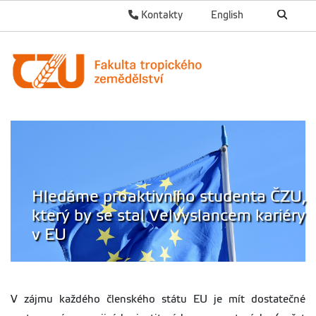
Kontakty
English
Hledáme proaktivního studenta ČZU,
který by se stal Velvyslancem kariéry
v EU
V zájmu každého členského státu EU je mít dostatečné