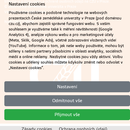
Informace o zpracování a ochraně osobních údajů na ČZU v Praze
.
Nastavení cookies
© 2026 Česká zemědělská univerzita v Praze
Všechna práva vyhrazena
Používáme cookies a podobné technologie na webových
prezentacích České zemědělské univerzity v Praze (pod doménou
Nastavení cookies
czu.cz), abychom zajistili správné fungování webu. S vaším
souhlasem je využíváme také k měření návštěvnosti (Google
Analytics 4), analýze výkonu webu a pro marketingové účely
(Meta, Sklik, Google Ads), včetně zobrazování vložených videí
(YouTube). Informace o tom, jak naše weby používáte, mohou být
sdíleny s našimi partnery působícími v oblasti analytiky, sociálních
médií a online reklamy. Nezbytné cookies jsou vždy aktivní. Volbu
cookies a udělený souhlas můžete kdykoliv změnit nebo odvolat v
„Nastavení cookies“.
Nastavení
Odmítnout vše
Přijmout vše
Zásady cookies
Ochrana osobních údajů