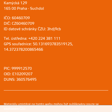
Kamýcká 129
165 00 Praha - Suchdol
IČO: 60460709
DIČ: CZ60460709
ID datové schránky ČZU: 3hdj9cb
Tel. ústředna: +420 224 381 111
GPS souřadnice: 50.131693783519125,
14.372378200865466
PIC: 999912570
OID: E10209207
DUNS: 360576495
Materiály umístěné na tomto webu mohou být publikovány pouze se
souhlasem ČZU.