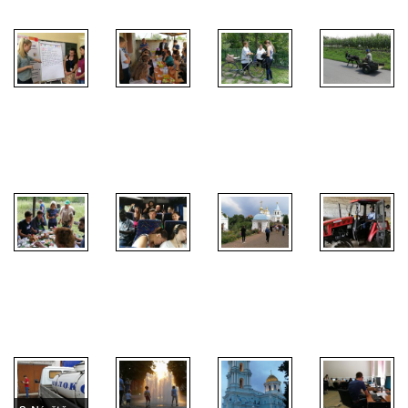
2. Návštěva
kooperativ a
3. Sběr dat
degustace
od obyvatel
4.
1. Přípravy
místních
rurálních
Momentka z
výzkumu
produktů
oblastí
venkova
5. Návštěva
kooperativ a
6. Cestování
8. Obhlídka
degustace
bylo občas
mechanizace
místních
poněkud
7. čas na
místních
produktů
únavné!
odpočinek
kooperativ