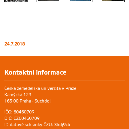
9. Návštěva
mléčného
sdružení a
12. Čas na
následný
analýzu a
sběr dát od
10. Krásy
11. Krásy
zpracování
členů
města Sumy
města Sumy
dat
24.7.2018
Kontaktní informace
Česká zemědělská univerzita v Praze
Kamýcká 129
165 00 Praha - Suchdol
IČO: 60460709
DIČ: CZ60460709
ID datové schránky ČZU: 3hdj9cb