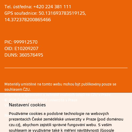
Tel. ústředna: +420 224 381 111
GPS souřadnice: 50.131693783519125,
14.372378200865466
PIC: 999912570
OID: E10209207
DUNS: 360576495
Materiály umístěné na tomto webu mohou být publikovány pouze se
souhlasem ČZU.
Informace o zpracování a ochraně osobních údajů na ČZU v Praze
.
© 2026 Česká zemědělská univerzita v Praze
Nastavení cookies
Všechna práva vyhrazena
Používáme cookies a podobné technologie na webových
Nastavení cookies
prezentacích České zemědělské univerzity v Praze (pod doménou
czu.cz), abychom zajistili správné fungování webu. S vaším
souhlasem je využíváme také k měření návštěvnosti (Google