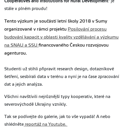
Cooperatives and Institutions for Rural Development"
je
stále v plném proudu!
Tento výzkum je součástí letní školy 2018 v Sumy
organizované v rámci projektu
Posilování procesu
budování kapacit v oblasti kvality vzdělávání a výzkumu
na SNAU a SSU
financovaného Českou rozvojovou
agenturou.
Studenti už stihli připravit research design, dotazníkové
šetření, sesbírali data v terénu a nyní je na čase zpracování
dat a jejich analýza.
Všichni navštívili nejrůznější typy kooperativ, které na
severovýchodě Ukrajiny vznikly.
Tak se podívejte do galerie, jak to vše vypadá! A nebo
shlédněte
reportáž na Youtube.