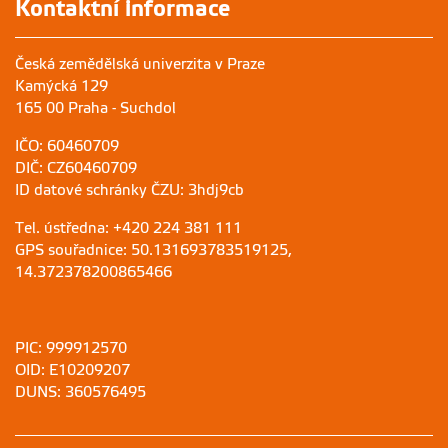
Kontaktní informace
Česká zemědělská univerzita v Praze
Kamýcká 129
165 00 Praha - Suchdol
IČO: 60460709
DIČ: CZ60460709
ID datové schránky ČZU: 3hdj9cb
Tel. ústředna: +420 224 381 111
GPS souřadnice: 50.131693783519125,
14.372378200865466
PIC: 999912570
OID: E10209207
DUNS: 360576495