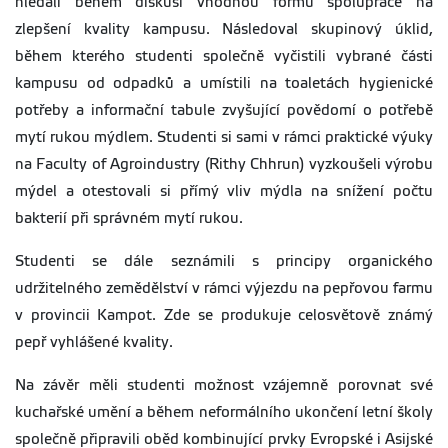
hledali během diskusí vhodnou formu spolupráce na
zlepšení kvality kampusu. Následoval skupinový úklid,
během kterého studenti společně vyčistili vybrané části
kampusu od odpadků a umístili na toaletách hygienické
potřeby a informační tabule zvyšující povědomí o potřebě
mytí rukou mýdlem. Studenti si sami v rámci praktické výuky
na Faculty of Agroindustry (Rithy Chhrun) vyzkoušeli výrobu
mýdel a otestovali si přímý vliv mýdla na snížení počtu
bakterií při správném mytí rukou.
Studenti se dále seznámili s principy organického
udržitelného zemědělství v rámci výjezdu na pepřovou farmu
v provincii Kampot. Zde se produkuje celosvětově známý
pepř vyhlášené kvality.
Na závěr měli studenti možnost vzájemně porovnat své
kuchařské umění a během neformálního ukončení letní školy
společně připravili oběd kombinující prvky Evropské i Asijské