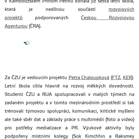
v Kambodžském Phnom Penhu konala již šestá letní škola,
která je nedílnou součástí
rozvojových
projektů
podporovaných
Českou Rozvojovou
Agenturou
(ČRA).
Za ČZU je vedoucím projektu
Petra Chaloupková
(
FTZ
,
KER
).
Letní škola cílila hlavně na rozvoj měkkých dovedností.
Studenti ČZU a RUA spolupracovali v malých týmech na
zadaném projektu a v tomto mezinárodním prostředí si tak
trénovali týmovou spolupráci, komunikaci, kritické myšlení
ale také sběr dat a základy práce s multimédii (foto a video)
pro potřeby medializace a PR. Výukové aktivity byly
podpořeny místními kolegy (Sok Kimchhin a Raksmey