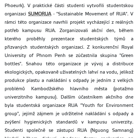
Phoeurk). V praktické části studenti vytvořili studentskou
organizaci
SUMORUA
- "Sustainable Movement of RUA". V
rámci této organizace navrhli projekt vycházející z reálných
potřeb kampusu RUA. Zorganizovali akční den, během
kterého proběhly prezentace studentských týmů a
přizvaných studentských organizací. Z konkurenční Royal
University of Phnom Penh se zúčastnila skupina "Green
bottles". Snahou této organizace je vývoj a distribuce
ekologických, opakovaně uživatelných lahví na vodu, jelikož
produkce plastu a nakládání s odpady je jedním z velkých
problémů Kambodžského hlavního města (potažmo
univerzitního kampusu). Dalším účastníkem akčního dne
byla studentská organizace RUA "Youth for Environment
group", jejímž zájmem je udržitelné nakládání s odpady a
zvýšení hygienických standardů v kampusu univerzity.
Studenti společně se zástupci RUA (Nguong Samnang)