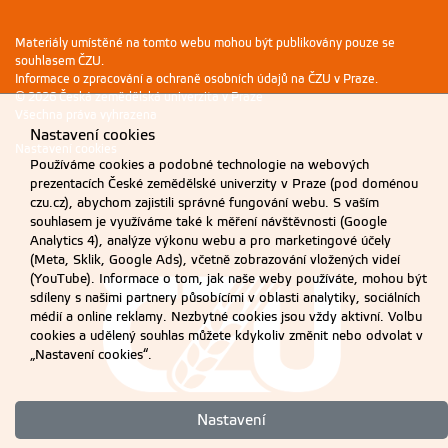
Materiály umístěné na tomto webu mohou být publikovány pouze se
souhlasem ČZU.
Informace o zpracování a ochraně osobních údajů na ČZU v Praze
.
© 2026 Česká zemědělská univerzita v Praze
Všechna práva vyhrazena
Nastavení cookies
Nastavení cookies
Používáme cookies a podobné technologie na webových
prezentacích České zemědělské univerzity v Praze (pod doménou
czu.cz), abychom zajistili správné fungování webu. S vaším
souhlasem je využíváme také k měření návštěvnosti (Google
Analytics 4), analýze výkonu webu a pro marketingové účely
(Meta, Sklik, Google Ads), včetně zobrazování vložených videí
(YouTube). Informace o tom, jak naše weby používáte, mohou být
sdíleny s našimi partnery působícími v oblasti analytiky, sociálních
médií a online reklamy. Nezbytné cookies jsou vždy aktivní. Volbu
cookies a udělený souhlas můžete kdykoliv změnit nebo odvolat v
„Nastavení cookies“.
Nastavení