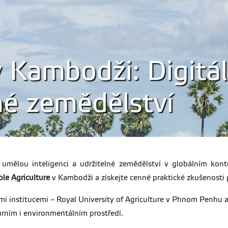
v Kambodži: Digitá
né zemědělství
, umělou inteligenci a udržitelné zemědělství v globálním ko
ble Agriculture
v Kambodži a získejte cenné praktické zkušenosti 
ými institucemi – Royal University of Agriculture v Phnom Penhu 
urním i environmentálním prostředí.