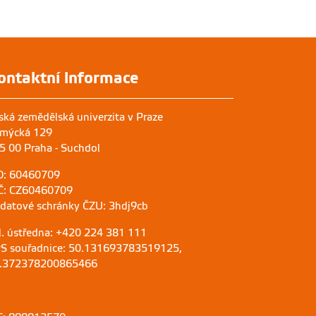
ontaktní informace
ská zemědělská univerzita v Praze
mýcká 129
5 00 Praha - Suchdol
O: 60460709
Č: CZ60460709
 datové schránky ČZU: 3hdj9cb
l. ústředna: +420 224 381 111
S souřadnice: 50.131693783519125,
.372378200865466