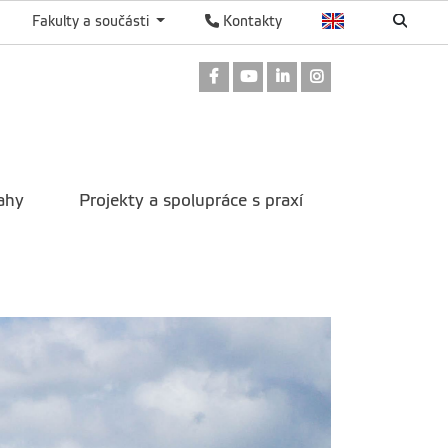
Fakulty a součásti
Kontakty
Odkaz na Facebook
Odkaz na Youtube
Odkaz na LinkedIn
Odkaz na Instag
ahy
Projekty a spolupráce s praxí