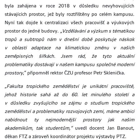
byla zahájena v roce 2018 v důsledku nevyhovujících
stávajících prostor, jež byly roztříštěny po celém kampusu.
Nyní tak dojde k centralizaci všech pracovišť a výukových
prostor do jedné budovy. „
Vzdělávání a výzkum s tématikou
tropů a subtropů nám v dnešní době poskytuje náskok
v oblasti adaptace na klimatickou změnu v našich
zeměpisných šířkách. Jsem rád, že tyto aktuální
problematiky dostávají v našem kampusu společné moderní
prostory
,“ připomněl rektor ČZU profesor Petr Sklenička.
„
Fakulta tropického zemědělství je unikátní pracoviště,
jehož historie sahá až do 60. let minulého století a
v důsledku zvyšujícího se zájmu o studium tropického
zemědělství a problematiky rozvojových zemí, máme ambici
nabídnout ty nejmodernější prostory jak našim
akademikům, tak studentům,“
uvedl docent Jan Banout,
děkan FTZ a zároveň koordinátor projektu výstavby PTZ.