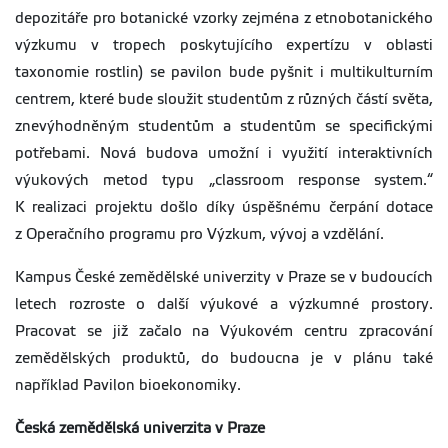
depozitáře pro botanické vzorky zejména z etnobotanického
výzkumu v tropech poskytujícího expertízu v oblasti
taxonomie rostlin) se pavilon bude pyšnit i multikulturním
centrem, které bude sloužit studentům z různých částí světa,
znevýhodněným studentům a studentům se specifickými
potřebami. Nová budova umožní i využití interaktivních
výukových metod typu „classroom response system.“
K realizaci projektu došlo díky úspěšnému čerpání dotace
z Operačního programu pro Výzkum, vývoj a vzdělání.
Kampus České zemědělské univerzity v Praze se v budoucích
letech rozroste o další výukové a výzkumné prostory.
Pracovat se již začalo na Výukovém centru zpracování
zemědělských produktů, do budoucna je v plánu také
například Pavilon bioekonomiky.
Česká zemědělská univerzita v Praze