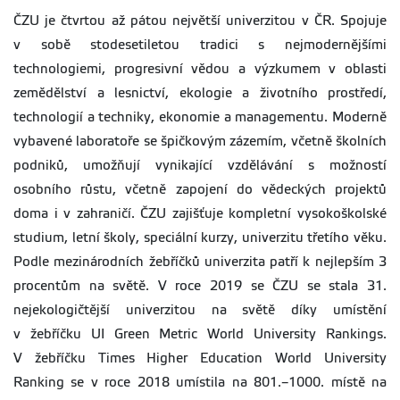
ČZU je čtvrtou až pátou největší univerzitou v ČR. Spojuje
v sobě stodesetiletou tradici s nejmodernějšími
technologiemi, progresivní vědou a výzkumem v oblasti
zemědělství a lesnictví, ekologie a životního prostředí,
technologií a techniky, ekonomie a managementu. Moderně
vybavené laboratoře se špičkovým zázemím, včetně školních
podniků, umožňují vynikající vzdělávání s možností
osobního růstu, včetně zapojení do vědeckých projektů
doma i v zahraničí. ČZU zajišťuje kompletní vysokoškolské
studium, letní školy, speciální kurzy, univerzitu třetího věku.
Podle mezinárodních žebříčků univerzita patří k nejlepším 3
procentům na světě. V roce 2019 se ČZU se stala 31.
nejekologičtější univerzitou na světě díky umístění
v žebříčku UI Green Metric World University Rankings.
V žebříčku Times Higher Education World University
Ranking se v roce 2018 umístila na 801.–1000. místě na