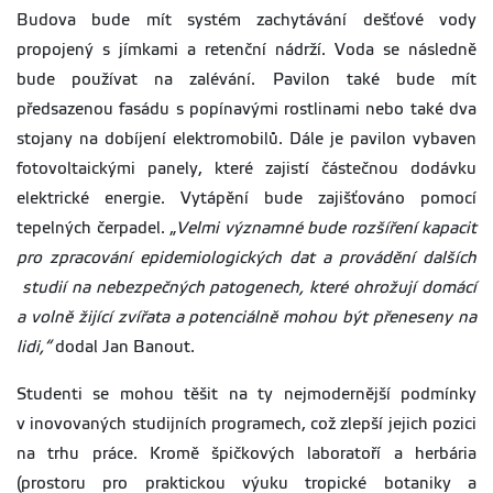
Budova bude mít systém zachytávání dešťové vody
propojený s jímkami a retenční nádrží. Voda se následně
bude používat na zalévání. Pavilon také bude mít
předsazenou fasádu s popínavými rostlinami nebo také dva
stojany na dobíjení elektromobilů. Dále je pavilon vybaven
fotovoltaickými panely, které zajistí částečnou dodávku
elektrické energie. Vytápění bude zajišťováno pomocí
tepelných čerpadel. „
Velmi významné bude r
ozšíření kapacit
pro zpracování epidemiologických dat a provádění dalších
studií na nebezpečných patogenech, které ohrožují domácí
a volně žijící zvířata a potenciálně mohou být přeneseny na
lidi,“
dodal Jan Banout.
Studenti se mohou těšit na ty nejmodernější podmínky
v inovovaných studijních programech, což zlepší jejich pozici
na trhu práce. Kromě špičkových laboratoří a herbária
(prostoru pro praktickou výuku tropické botaniky a