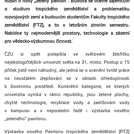
rozšíří o nový „zelený pavilon“. Budova
se otevře zájemcům
o studium tropického zemědělství a problematiku
rozvojových zemí a budoucím studentům Fakulty tropického
zemědělství (FTZ), a to v letošním zimním semestru.
Nabídne ty nejmodernější prostory, technologie a zázemí
pro vědecko-výzkumnou činnost.
ČZU si opět polepšila ve světovém žebříčku
nejekologičtějších univerzit světa na 31. místo. Postup o 15
příček jistě není náhodný, ale jedná se o ocenění tvrdé práce
na neustálém zlepšování se v oblasti ohleduplnosti
k životnímu prostředí. Konkrétní kategorie, ve kterých
univerzita vyniká v rámci republiky, jsou zelené plochy,
chytré technologie, recyklace vody a zadržování vody
v kampusu a v neposlední řadě i výstavba nového
„zeleného“ pavilonu.
Výstavba nového Pavilonu tropického zemědělství (PTZ)