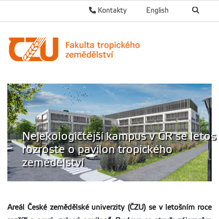
Kontakty
English
Nejekologičtější kampus v ČR se letos
rozroste o pavilon tropického
zemědělství
Areál České zemědělské univerzity (ČZU) se v letošním roce