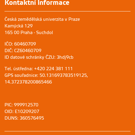
Kontaktní informace
Česká zemědělská univerzita v Praze
Kamýcká 129
165 00 Praha - Suchdol
IČO: 60460709
DIČ: CZ60460709
ID datové schránky ČZU: 3hdj9cb
Tel. ústředna: +420 224 381 111
GPS souřadnice: 50.131693783519125,
14.372378200865466
PIC: 999912570
OID: E10209207
DUNS: 360576495