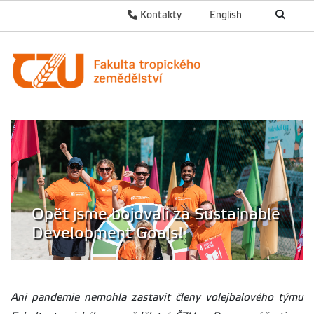
Kontakty
English
Opět jsme bojovali za Sustainable
Development Goals!
Ani pandemie nemohla zastavit členy volejbalového týmu