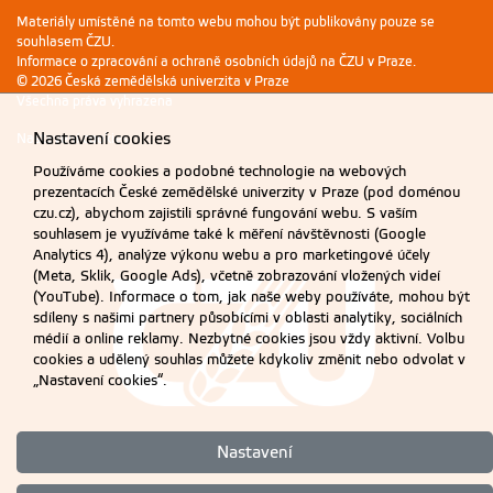
Materiály umístěné na tomto webu mohou být publikovány pouze se
souhlasem ČZU.
Informace o zpracování a ochraně osobních údajů na ČZU v Praze
.
© 2026 Česká zemědělská univerzita v Praze
Všechna práva vyhrazena
Nastavení cookies
Nastavení cookies
Používáme cookies a podobné technologie na webových
prezentacích České zemědělské univerzity v Praze (pod doménou
czu.cz), abychom zajistili správné fungování webu. S vaším
souhlasem je využíváme také k měření návštěvnosti (Google
Analytics 4), analýze výkonu webu a pro marketingové účely
(Meta, Sklik, Google Ads), včetně zobrazování vložených videí
(YouTube). Informace o tom, jak naše weby používáte, mohou být
sdíleny s našimi partnery působícími v oblasti analytiky, sociálních
médií a online reklamy. Nezbytné cookies jsou vždy aktivní. Volbu
cookies a udělený souhlas můžete kdykoliv změnit nebo odvolat v
„Nastavení cookies“.
Nastavení