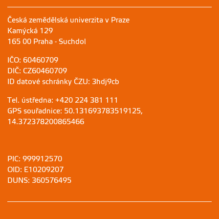
Česká zemědělská univerzita v Praze
Kamýcká 129
165 00 Praha - Suchdol
IČO: 60460709
DIČ: CZ60460709
ID datové schránky ČZU: 3hdj9cb
Tel. ústředna: +420 224 381 111
GPS souřadnice: 50.131693783519125,
14.372378200865466
PIC: 999912570
OID: E10209207
DUNS: 360576495