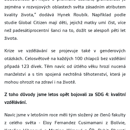
zejména v rozvojových oblastech světa zásadním atributem
kvality života,“ dodává Hynek Roubík. Například podle
studie Global Citizen mají děti, jejichž matky umí číst, více
než padesátiprocentní šanci na to, dožít se alespoň pěti let
života.
Krize ve vzdělávání se projevuje také v genderových
otázkách. Celosvětově na každých 100 chlapců bez vzdělání
připadá 123 dívek. Těm navíc od útlého věku hrozí nucená
manželství a s tím spojená nechtěná těhotenství, která je
mohou ohrozit na zdraví i na životě.
Z toho důvody jsme letos opět bojovali za SDG 4: kvalitní
vzdělávání.
Navíc jsme v letošním roce měli tým složený ze členů fakulty
z celého světa - Eloy Fernandez Cusimamani z Bolívie,