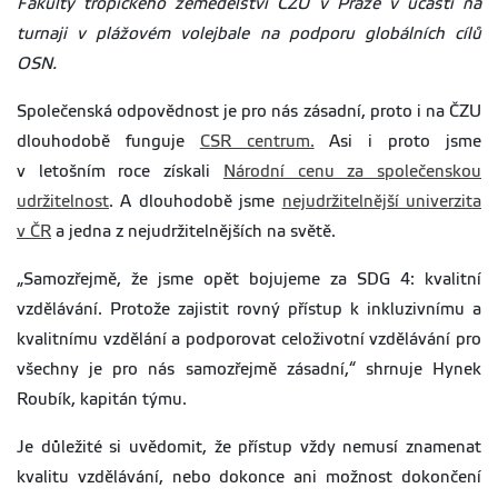
Fakulty tropického zemědělství
ČZU v Praze
v účasti na
turnaji v plážovém volejbale na podporu globálních cílů
OSN.
Společenská odpovědnost je pro nás zásadní, proto i na ČZU
dlouhodobě funguje
CSR centrum.
Asi i proto jsme
v letošním roce získali
Národní cenu za společenskou
udržitelnost
. A dlouhodobě jsme
nejudržitelnější univerzita
v ČR
a jedna z nejudržitelnějších na světě.
„Samozřejmě, že jsme opět bojujeme za SDG 4: kvalitní
vzdělávání. Protože zajistit rovný přístup k inkluzivnímu a
kvalitnímu vzdělání a podporovat celoživotní vzdělávání pro
všechny je pro nás samozřejmě zásadní,“ shrnuje Hynek
Roubík, kapitán týmu.
Je důležité si uvědomit, že přístup vždy nemusí znamenat
kvalitu vzdělávání, nebo dokonce ani možnost dokončení