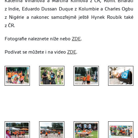
Kateřina Vihanová a Martina Klímová z ČR, Rohit Bharati
z Indie, Eduardo Dussan Duque z Kolumbie a Charles Ogbu
z Nigérie a nakonec samozřejmě ještě Hynek Roubík také
z ČR.
Fotografie naleznete níže nebo
ZDE
.
Podívat se můžete i na video
ZDE
.