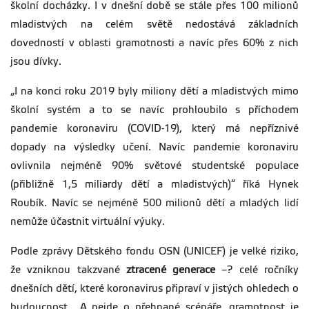
školní docházky. I v dnešní době se stále přes 100 milionů
mladistvých na celém světě nedostává základních
dovedností v oblasti gramotnosti a navíc přes 60% z nich
jsou dívky.
„I na konci roku 2019 byly miliony dětí a mladistvých mimo
školní systém a to se navíc prohloubilo s příchodem
pandemie koronaviru (COVID-19), který má nepříznivé
dopady na výsledky učení. Navíc pandemie koronaviru
ovlivnila nejméně 90% světové studentské populace
(přibližně 1,5 miliardy dětí a mladistvých)“ říká Hynek
Roubík. Navíc se nejméně 500 milionů dětí a mladých lidí
nemůže účastnit virtuální výuky.
Podle zprávy Dětského fondu OSN (UNICEF) je velké riziko,
že vzniknou takzvané
ztracené generace
–? celé ročníky
dnešních dětí, které koronavirus připraví v jistých ohledech o
budoucnost. „A nejde o přehnané scénáře, gramotnost je