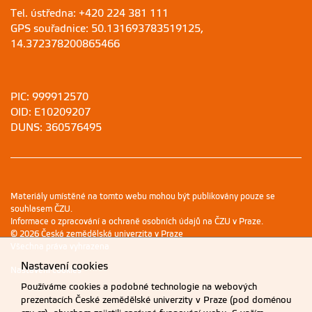
Tel. ústředna: +420 224 381 111
GPS souřadnice: 50.131693783519125,
14.372378200865466
PIC: 999912570
OID: E10209207
DUNS: 360576495
Materiály umístěné na tomto webu mohou být publikovány pouze se
souhlasem ČZU.
Informace o zpracování a ochraně osobních údajů na ČZU v Praze
.
© 2026 Česká zemědělská univerzita v Praze
Všechna práva vyhrazena
Nastavení cookies
Nastavení cookies
Používáme cookies a podobné technologie na webových
prezentacích České zemědělské univerzity v Praze (pod doménou