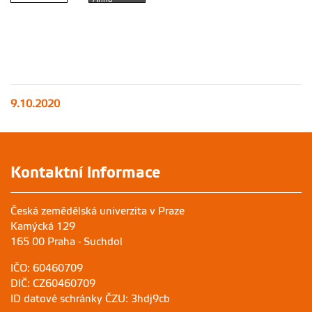
Maňourová,
Mlžný
Kateřina
východ
Šamánková
slunce v
a Jaromír
Arba Minch
Novák
9.10.2020
Kontaktní informace
Česká zemědělská univerzita v Praze
Kamýcká 129
165 00 Praha - Suchdol
IČO: 60460709
DIČ: CZ60460709
ID datové schránky ČZU: 3hdj9cb