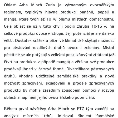
Oblast Arba Minch Zuria je významným ovocnářským
regionem, typickým hlavně produkcí banánů, papáji a
manga, které tvoří až 10 % příjmů místních domácnostní.
Celá oblast se už v tuto chvíli podílí zhruba 10-15 % na
celkové produkci ovoce v Etiopii. Její potenciál je ale daleko
větší. Dostatek srážek a příznivé klimatické skýtají možnost
pro pěstování rozdílných druhů ovoce i zeleniny. Místní
pěstitelé se ale potýkají s velkými posklizňovými ztrátami (až
čtvrtina produkce v případě manga) a většinu své produkce
prodávají ihned v čerstvé formě. Diverzifikace pěstovaných
druhů, vhodné udržitelné zemědělské praktiky a nové
možnost zpracování, skladování a prodeje zpracovaných
produktů by mohla zásadním způsobem pomoci v rozvoji
oblasti a naplnění jejího ovocnářského potenciálu.
Během první návštěvy Arba Minch se FTZ tým zaměřil na
analýzu místních trhů, inicioval školení farmářské