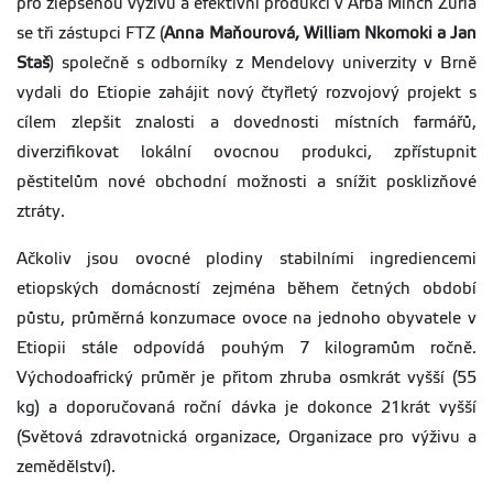
pro zlepšenou výživu a efektivní produkci v Arba Minch Zuria
se tři zástupci FTZ (
Anna Maňourová, William Nkomoki a Jan
Staš
) společně s odborníky z Mendelovy univerzity v Brně
vydali do Etiopie zahájit nový čtyřletý rozvojový projekt s
cílem zlepšit znalosti a dovednosti místních farmářů,
diverzifikovat lokální ovocnou produkci, zpřístupnit
pěstitelům nové obchodní možnosti a snížit posklizňové
ztráty.
Ačkoliv jsou ovocné plodiny stabilními ingrediencemi
etiopských domácností zejména během četných období
půstu, průměrná konzumace ovoce na jednoho obyvatele v
Etiopii stále odpovídá pouhým 7 kilogramům ročně.
Východoafrický průměr je přitom zhruba osmkrát vyšší (55
kg) a doporučovaná roční dávka je dokonce 21krát vyšší
(Světová zdravotnická organizace, Organizace pro výživu a
zemědělství).