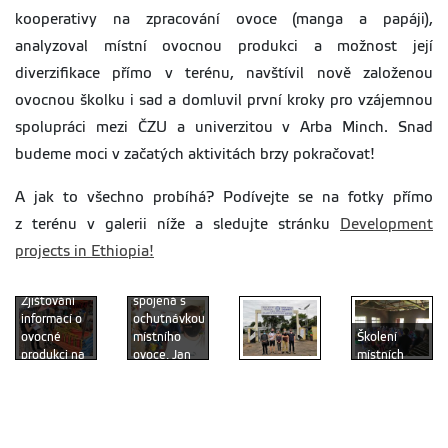
kooperativy na zpracování ovoce (manga a papáji),
analyzoval místní ovocnou produkci a možnost její
diverzifikace přímo v terénu, navštívil nově založenou
ovocnou školku i sad a domluvil první kroky pro vzájemnou
spolupráci mezi ČZU a univerzitou v Arba Minch. Snad
budeme moci v začatých aktivitách brzy pokračovat!
A jak to všechno probíhá? Podívejte se na fotky přímo
z terénu v galerii níže a sledujte stránku
Development
projects in Ethiopia!
Cesta do
terénu
Zjišťování
spojená s
informací o
ochutnávkou
ovocné
místního
Školení
produkci na
ovoce, Jan
místních
trhu v Arba
Staš,
Návštěva
farmářek na
Minch, Anna
William
univerzity v
zpracování a
Maňourová
Nkomoki,
Arba Minch,
skladování
a William
Anna
tým FTZ a
ovoce, Jan
Nkomoki
Maňourová
Mendelu
Staš