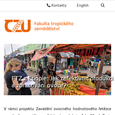
Kontakty
English
FTZ z Etiopie: Jak zefektivnit produkci
a zpracování ovoce?
V rámci projektu Zavádění ovocného hodnotového řetězce