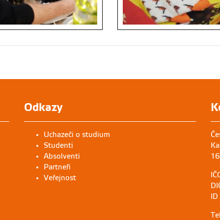
Odkazy
K
Uchazeči o studium
Če
Studenti
Ka
Absolventi
16
Partneři
IČ
Veřejnost
DI
ID
Te