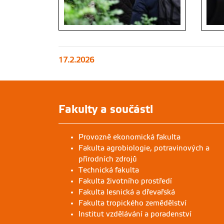
17.2.2026
Fakulty a součásti
Provozně ekonomická fakulta
Fakulta agrobiologie, potravinových a
přírodních zdrojů
Technická fakulta
Fakulta životního prostředí
Fakulta lesnická a dřevařská
Fakulta tropického zemědělství
Institut vzdělávání a poradenství