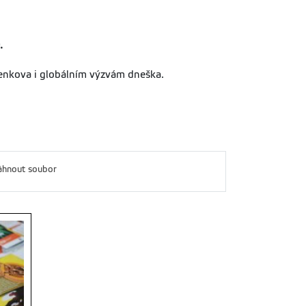
.
venkova i globálním výzvám dneška.
áhnout soubor