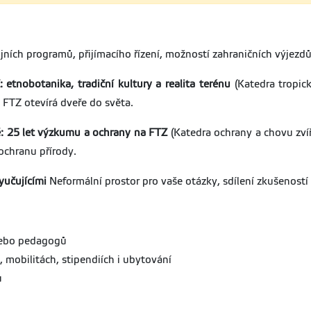
ních programů, přijímacího řízení, možností zahraničních výjezdů,
etnobotanika, tradiční kultury a realita terénu
(Katedra tropick
 FTZ otevírá dveře do světa.
ě: 25 let výzkumu a ochrany na FTZ
(Katedra ochrany a chovu zví
chranu přírody.
yučujícími
Neformální prostor pro vaše otázky, sdílení zkušeností 
 nebo pedagogů
, mobilitách, stipendiích i ubytování
u