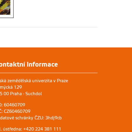
ontaktní informace
ská zemědělská univerzita v Praze
mýcká 129
5 00 Praha - Suchdol
O: 60460709
Č: CZ60460709
 datové schránky ČZU: 3hdj9cb
l. ústředna: +420 224 381 111