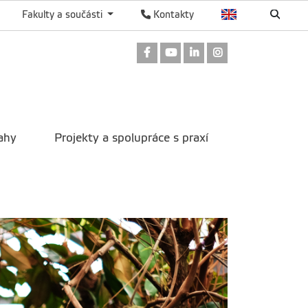
Fakulty a součásti
Kontakty
Odkaz na Facebook
Odkaz na Youtube
Odkaz na LinkedIn
Odkaz na Instag
ahy
Projekty a spolupráce s praxí