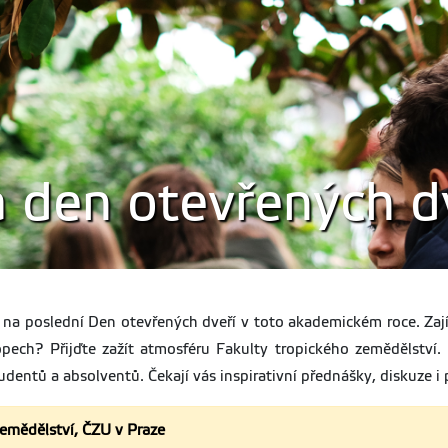
 den otevřených d
 na poslední Den otevřených dveří v toto akademickém roce. Zají
pech? Přijďte zažít atmosféru Fakulty tropického zemědělství
tudentů a absolventů. Čekají vás inspirativní přednášky, diskuze i
zemědělství, ČZU v Praze