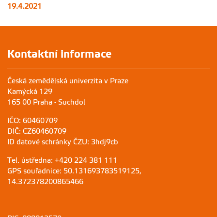
19.4.2021
Kontaktní informace
Česká zemědělská univerzita v Praze
Kamýcká 129
165 00 Praha - Suchdol
IČO: 60460709
DIČ: CZ60460709
ID datové schránky ČZU: 3hdj9cb
Tel. ústředna: +420 224 381 111
GPS souřadnice: 50.131693783519125,
14.372378200865466