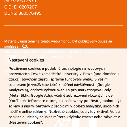
PIC: 999912570
OID: E10209207
DUNS: 360576495
Materiály umístěné na tomto webu mohou být publikovány pouze se
souhlasem ČZU.
Informace o zpracování a ochraně osobních údajů na ČZU v Praze
.
© 2026 Česká zemědělská univerzita v Praze
Nastavení cookies
Všechna práva vyhrazena
Používáme cookies a podobné technologie na webových
Nastavení cookies
prezentacích České zemědělské univerzity v Praze (pod doménou
czu.cz), abychom zajistili správné fungování webu. S vaším
souhlasem je využíváme také k měření návštěvnosti (Google
Analytics 4), analýze výkonu webu a pro marketingové účely
(Meta, Sklik, Google Ads), včetně zobrazování vložených videí
(YouTube). Informace o tom, jak naše weby používáte, mohou být
sdíleny s našimi partnery působícími v oblasti analytiky, sociálních
médií a online reklamy. Nezbytné cookies jsou vždy aktivní. Volbu
cookies a udělený souhlas můžete kdykoliv změnit nebo odvolat v
„Nastavení cookies“.