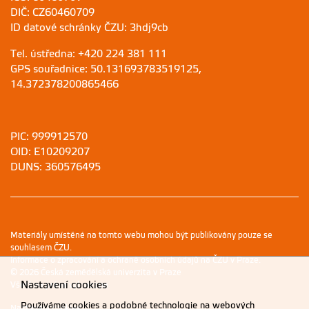
DIČ: CZ60460709
ID datové schránky ČZU: 3hdj9cb
Tel. ústředna: +420 224 381 111
GPS souřadnice: 50.131693783519125,
14.372378200865466
PIC: 999912570
OID: E10209207
DUNS: 360576495
Materiály umístěné na tomto webu mohou být publikovány pouze se
souhlasem ČZU.
Informace o zpracování a ochraně osobních údajů na ČZU v Praze
.
© 2026 Česká zemědělská univerzita v Praze
Nastavení cookies
Všechna práva vyhrazena
Používáme cookies a podobné technologie na webových
Nastavení cookies