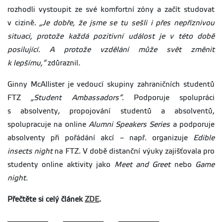
rozhodli vystoupit ze své komfortní zóny a začít studovat
v cizině.
„Je dobře, že jsme se tu sešli i přes nepříznivou
situaci, protože každá pozitivní událost je v této době
posilující. A protože vzdělání může svět změnit
k lepšímu,“
zdůraznil
.
Ginny McAllister je vedoucí skupiny zahraničních studentů
FTZ
„Student Ambassadors“
. Podporuje spolupráci
s absolventy, propojování studentů a absolventů,
spolupracuje na online
Alumni Speakers Series
a podporuje
absolventy při pořádání akcí – např. organizuje
Edible
insects night
na FTZ. V době distanční výuky zajišťovala pro
studenty online aktivity jako
Meet and Greet
nebo
Game
night.
Přečtěte si celý článek
ZDE
.