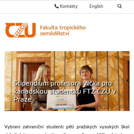
Kontakty
English
Stipendium profesora Vlčka pro
kanadskou studentku FTZ ČZU v
Praze
Vybraní zahraniční studenti pěti pražských vysokých škol