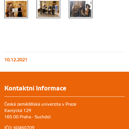
10.12.2021
Kontaktní informace
Česká zemědělská univerzita v Praze
Kamýcká 129
165 00 Praha - Suchdol
IČO: 60460709