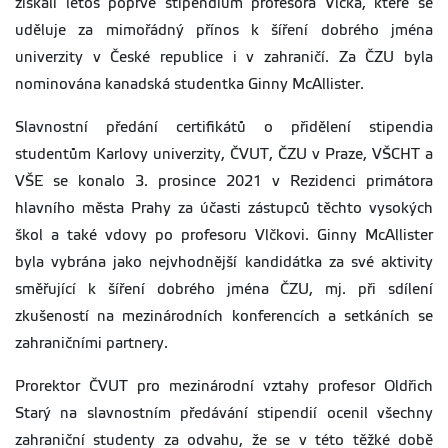
získali letos poprvé stipendium profesora Vlčka, které se
uděluje za mimořádný přínos k šíření dobrého jména
univerzity v České republice i v zahraničí. Za ČZU byla
nominována kanadská studentka Ginny McAllister.
Slavnostní předání certifikátů o přidělení stipendia
studentům Karlovy univerzity, ČVUT, ČZU v Praze, VŠCHT a
VŠE se konalo 3. prosince 2021 v Rezidenci primátora
hlavního města Prahy za účasti zástupců těchto vysokých
škol a také vdovy po profesoru Vlčkovi. Ginny McAllister
byla vybrána jako nejvhodnější kandidátka za své aktivity
směřující k šíření dobrého jména ČZU, mj. při sdílení
zkušeností na mezinárodních konferencích a setkáních se
zahraničními partnery.
Prorektor ČVUT pro mezinárodní vztahy profesor Oldřich
Starý na slavnostním předávání stipendií ocenil všechny
zahraniční studenty za odvahu, že se v této těžké době