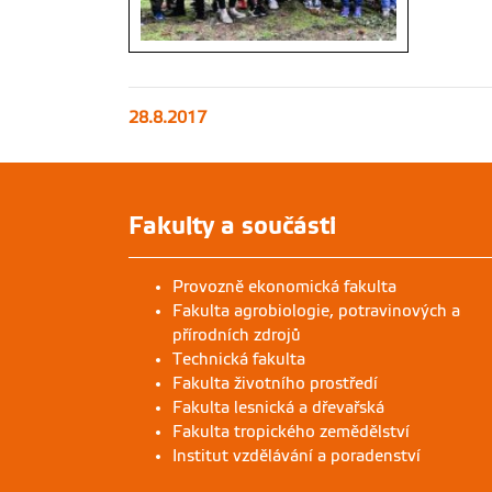
28.8.2017
Fakulty a součásti
Provozně ekonomická fakulta
Fakulta agrobiologie, potravinových a
přírodních zdrojů
Technická fakulta
Fakulta životního prostředí
Fakulta lesnická a dřevařská
Fakulta tropického zemědělství
Institut vzdělávání a poradenství