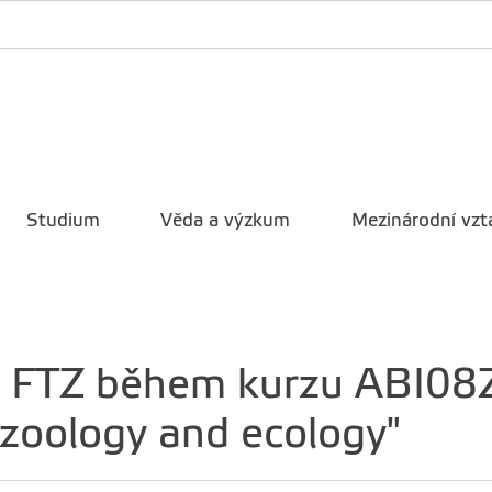
Studium
Věda a výzkum
Mezinárodní vzt
u FTZ během kurzu ABI08Z 
 zoology and ecology"