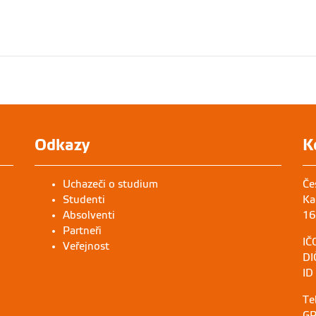
Odkazy
K
Uchazeči o studium
Če
Studenti
Ka
Absolventi
16
Partneři
IČ
Veřejnost
DI
ID
Te
GP