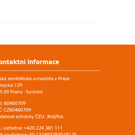
ontaktní informace
ská zemědělská univerzita v Praze
mýcká 129
5 00 Praha - Suchdol
O: 60460709
Č: CZ60460709
 datové schránky ČZU: 3hdj9cb
l. ústředna: +420 224 381 111
S souřadnice: 50.131693783519125,