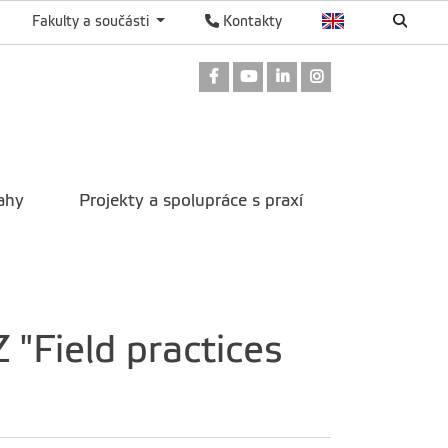
Fakulty a součásti
Kontakty
Odkaz na Facebook
Odkaz na Youtube
Odkaz na LinkedIn
Odkaz na Instag
ahy
Projekty a spolupráce s praxí
"Field practices