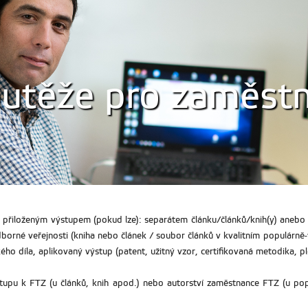
outěže pro zaměst
 přiloženým výstupem (pokud lze): separátem článku/článků/knih(y) anebo s
borné veřejnosti (kniha nebo článek / soubor článků v kvalitním populárně
o díla, aplikovaný výstup (patent, užitný vzor, certifikovaná metodika, p
stupu k FTZ (u článků, knih apod.) nebo autorství zaměstnance FTZ (u popu