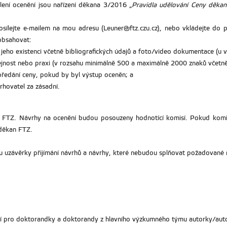
ení ocenění jsou nařízení děkana 3/2016 „
Pravidla udělování Ceny děkana
sílejte e-mailem na mou adresu (Leuner@ftz.czu.cz), nebo vkládejte do 
obsahovat:
jeho existenci včetně bibliografických údajů a foto/video dokumentace (u v
nost nebo praxi (v rozsahu minimálně 500 a maximálně 2000 znaků včetně
 předání ceny, pokud by byl výstup oceněn; a
rhovatel za zásadní.
FTZ. Návrhy na ocenění budou posouzeny hodnotící komisí. Pokud komis
í děkan FTZ.
 uzávěrky přijímání návrhů a návrhy, které nebudou splňovat požadované 
ií pro doktorandky a doktorandy z hlavního výzkumného týmu autorky/autora