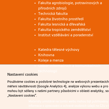
Fakulta agrobiologie, potravinových a
přírodních zdrojů
Technická fakulta
Fakulta životního prostředí
Fakulta lesnická a dřevařská
Fakulta tropického zemědělství
Institut vzdělávání a poradenství
Katedra tělesné výchovy
Knihovna
Koleje a menza
Odbor informačních a komunikačních
technologií
Nastavení cookies
Používáme cookies a podobné technologie na webových prezentacích Č
měření návštěvnosti (Google Analytics 4), analýze výkonu webu a pro
mohou být sdíleny s našimi partnery působícími v oblasti analytiky, s
„Nastavení cookies“.
Materiály umístěné na tomto webu mohou být publikovány
Informace o zpracování a ochraně osobních údajů na ČZU v 