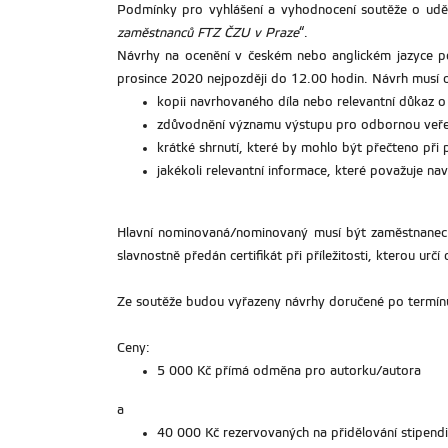
Podmínky pro vyhlášení a vyhodnocení soutěže o uděl
zaměstnanců FTZ ČZU v Praze
“.
Návrhy na ocenění v českém nebo anglickém jazyce po
prosince 2020 nejpozději do 12.00 hodin. Návrh musí 
kopii navrhovaného díla nebo relevantní důkaz o 
zdůvodnění významu výstupu pro odbornou veřej
krátké shrnutí, které by mohlo být přečteno při
jakékoli relevantní informace, které považuje nav
Hlavní nominovaná/nominovaný musí být zaměstnanec 
slavnostně předán certifikát při příležitosti, kterou urč
Ze soutěže budou vyřazeny návrhy doručené po termínu
Ceny:
5 000 Kč přímá odměna pro autorku/autora
a
40 000 Kč rezervovaných na přidělování stipend