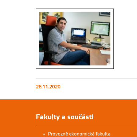
26.11.2020
Fakulty a součásti
Provozně ekonomická fakulta