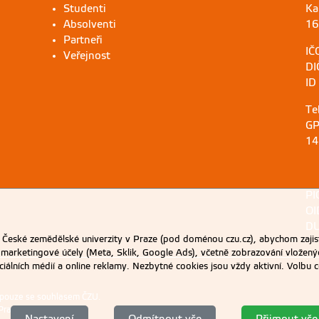
Studenti
Ka
Absolventi
16
Partneři
IČ
Veřejnost
DI
ID
Te
GP
14
PI
OI
DU
eské zemědělské univerzity v Praze (pod doménou czu.cz), abychom zajist
 marketingové účely (Meta, Sklik, Google Ads), včetně zobrazování vložený
ociálních médií a online reklamy. Nezbytné cookies jsou vždy aktivní. Volb
 pouze se souhlasem ČZU.
Praze
.