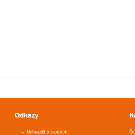
Odkazy
K
Uchazeči o studium
Če