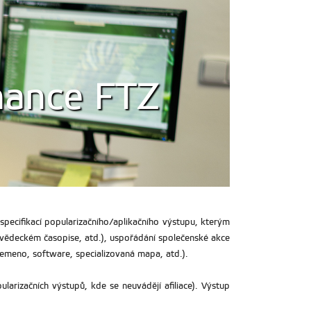
nance FTZ
pecifikací popularizačního/aplikačního výstupu, kterým
-vědeckém časopise, atd.), uspořádání společenské akce
lemeno, software, specializovaná mapa, atd.).
larizačních výstupů, kde se neuvádějí afiliace). Výstup