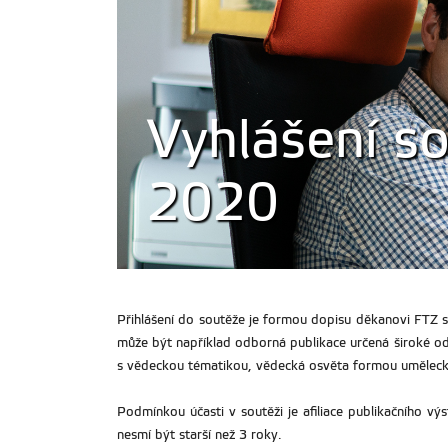
Vyhlášení s
2020
Přihlášení do soutěže je formou dopisu děkanovi FTZ s
může být například odborná publikace určená široké od
s vědeckou tématikou, vědecká osvěta formou uměleckéh
Podmínkou účasti v soutěži je afiliace publikačního vý
nesmí být starší než 3 roky.