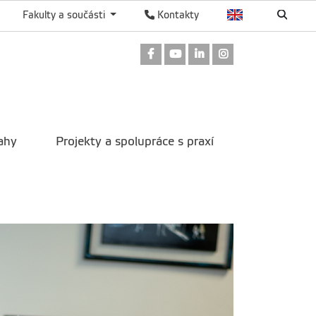
Fakulty a součásti
Kontakty
Odkaz na Facebook
Odkaz na Youtube
Odkaz na LinkedIn
Odkaz na Instag
ahy
Projekty a spolupráce s praxí