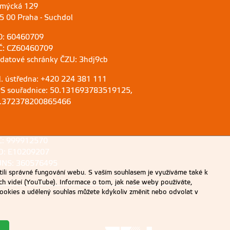
mýcká 129
5 00 Praha - Suchdol
O: 60460709
Č: CZ60460709
 datové schránky ČZU: 3hdj9cb
l. ústředna: +420 224 381 111
S souřadnice: 50.131693783519125,
.372378200865466
C: 999912570
D: E10209207
NS: 360576495
ili správné fungování webu. S vaším souhlasem je využíváme také k
ch videí (YouTube). Informace o tom, jak naše weby používáte,
u cookies a udělený souhlas můžete kdykoliv změnit nebo odvolat v