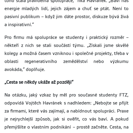
toho stala pravidelná spolupráce,“ říká Havránek. „Baví nás
energie mladých lidí, jejich zájem a chuť se ptát. Není to
pasivní publikum – když jim dáte prostor, diskuze bývá živá
a inspirativní.“
Pro firmu má spolupráce se studenty i praktický rozměr –
někteří z nich se stali součástí týmu. „Získali jsme skvělé
kolegy a možná časem vzniknou i společné projekty, třeba v
oblasti regenerativního zemědělství nebo výzkumu
avokáda,“ doplňuje.
„Cesta se někdy ukáže až později“
Na otázku, jaký vzkaz by měl pro současné studenty FTZ,
odpovídá Vojtěch Havránek s nadhledem: „Nebojte se přijít
za firmami, které vás zajímají, a nabídnout spolupráci. Praxe
je nejrychlejší způsob, jak si ověřit, co vás baví. A pokud
přemýšlíte o vlastním podnikání – prostě začněte. Cesta, na