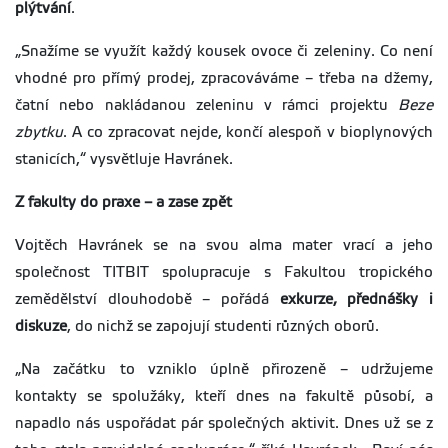
plýtvání
.
„Snažíme se využít každý kousek ovoce či zeleniny. Co není
vhodné pro přímý prodej, zpracováváme – třeba na džemy,
čatní nebo nakládanou zeleninu v rámci projektu
Beze
zbytku
. A co zpracovat nejde, končí alespoň v bioplynových
stanicích,“ vysvětluje Havránek.
Z fakulty do praxe – a zase zpět
Vojtěch Havránek se na svou alma mater vrací a jeho
společnost TITBIT spolupracuje s Fakultou tropického
zemědělství dlouhodobě – pořádá
exkurze, přednášky i
diskuze
, do nichž se zapojují studenti různých oborů.
„Na začátku to vzniklo úplně přirozeně – udržujeme
kontakty se spolužáky, kteří dnes na fakultě působí, a
napadlo nás uspořádat pár společných aktivit. Dnes už se z