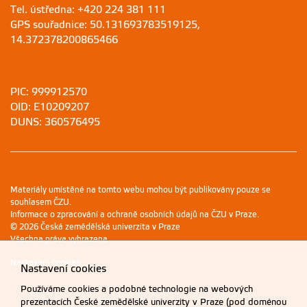
Tel. ústředna: +420 224 381 111
GPS souřadnice: 50.131693783519125,
14.372378200865466
PIC: 999912570
OID: E10209207
DUNS: 360576495
Materiály umístěné na tomto webu mohou být publikovány pouze se
souhlasem ČZU.
Informace o zpracování a ochraně osobních údajů na ČZU v Praze
.
© 2026 Česká zemědělská univerzita v Praze
Všechna práva vyhrazena
Nastavení cookies
Nastavení cookies
Používáme cookies a podobné technologie na webových
prezentacích České zemědělské univerzity v Praze (pod doménou