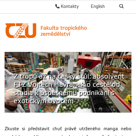
Kontakty
English
Z tropů až na český stůl: absolvent
FTZ Vojtěch Havránek o cestě od
studia k úspěšnému podnikání s
exotickým ovocem
Zkuste si představit chuť právě utrženého manga nebo