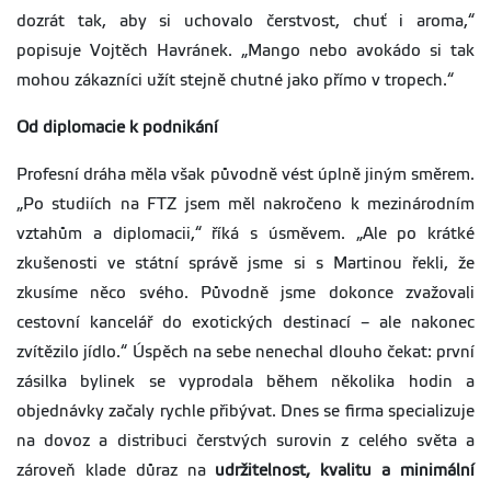
dozrát tak, aby si uchovalo čerstvost, chuť i aroma,“
popisuje Vojtěch Havránek. „Mango nebo avokádo si tak
mohou zákazníci užít stejně chutné jako přímo v tropech.“
Od diplomacie k podnikání
Profesní dráha měla však původně vést úplně jiným směrem.
„Po studiích na FTZ jsem měl nakročeno k mezinárodním
vztahům a diplomacii,“ říká s úsměvem. „Ale po krátké
zkušenosti ve státní správě jsme si s Martinou řekli, že
zkusíme něco svého. Původně jsme dokonce zvažovali
cestovní kancelář do exotických destinací – ale nakonec
zvítězilo jídlo.“ Úspěch na sebe nenechal dlouho čekat: první
zásilka bylinek se vyprodala během několika hodin a
objednávky začaly rychle přibývat. Dnes se firma specializuje
na dovoz a distribuci čerstvých surovin z celého světa a
zároveň klade důraz na
udržitelnost, kvalitu a minimální