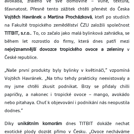
avokáda, zralého ve své domovině – vůně, textura,
šťavnatost. Přesně tento zážitek chtěli přenést do Česka
Vojtěch Havránek
a
Martina Procházková
, kteří po studiích
na Fakultě tropického zemědělství ČZU založili společnost
TITBIT, s.r.o.
. To, co začalo jako malá bylinková zahrádka, se
během let rozrostlo do firmy, která dnes patří mezi
nejvýznamnější dovozce tropického ovoce a zeleniny
v
České republice.
„Naše první produkty byly bylinky v květináči,“ vzpomíná
Vojtěch Havránek. „Na trhu tehdy prakticky neexistovaly a
my jsme chtěli zkusit podnikat. Brzy se přidaly chilli
papričky, a nakonec i tropické ovoce – mango, avokádo
nebo pitahaya. Chuť k objevování i podnikání nás neopustila
dodnes.“
Díky
unikátním komorám
dnes TITBIT dokáže nechat
exotické plody dozrát přímo v Česku. „Ovoce necháváme