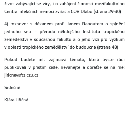
život zabývající se viry, i o zahájení činnosti mezifakultního
Centra infekčních nemocí zvířat a COVIDlabu (strana 29-30)
4) rozhovor s děkanem prof. Janem Banoutem o splnění
jednoho snu – přerodu někdejšího Institutu tropického
zemědělství v současnou fakultu a o jeho vizi pro výzkum
v oblasti tropického zemědělství do budoucna (strana 48)
Pokud budete mít zajímavá témata, která byste rádi
publikovali v příštím čísle, neváhejte a obraťte se na mě:
jiricna
@ftz.czu.cz
Srdečně
Klára Jiřičná