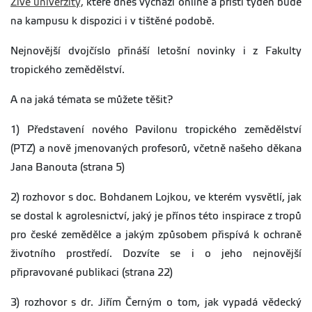
Živé univerzity,
které dnes vychází online a příští týden bude
na kampusu k dispozici i v tištěné podobě.
Nejnovější dvojčíslo přináší letošní novinky i z Fakulty
tropického zemědělství.
A na jaká témata se můžete těšit?
1) Představení nového Pavilonu tropického zemědělství
(PTZ) a nově jmenovaných profesorů, včetně našeho děkana
Jana Banouta (strana 5)
2) rozhovor s doc. Bohdanem Lojkou, ve kterém vysvětlí, jak
se dostal k agrolesnictví, jaký je přínos této inspirace z tropů
pro české zemědělce a jakým způsobem přispívá k ochraně
životního prostředí. Dozvíte se i o jeho nejnovější
připravované publikaci (strana 22)
3) rozhovor s dr. Jiřím Černým o tom, jak vypadá vědecký