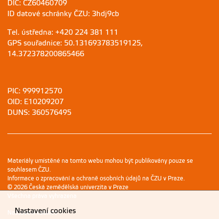
DIČ: CZ60460709
ID datové schránky ČZU: 3hdj9cb
Tel. ústředna: +420 224 381 111
GPS souřadnice: 50.131693783519125,
14.372378200865466
PIC: 999912570
OID: E10209207
DUNS: 360576495
Materiály umístěné na tomto webu mohou být publikovány pouze se
souhlasem ČZU.
Informace o zpracování a ochraně osobních údajů na ČZU v Praze
.
© 2026 Česká zemědělská univerzita v Praze
Všechna práva vyhrazena
Nastavení cookies
Nastavení cookies