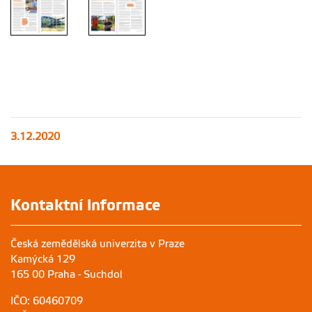
3.12.2020
Kontaktní informace
Česká zemědělská univerzita v Praze
Kamýcká 129
165 00 Praha - Suchdol
IČO: 60460709