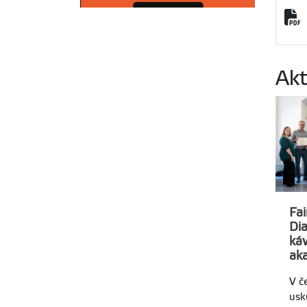
Akt
Fai
Dia
káv
ak
V č
usk