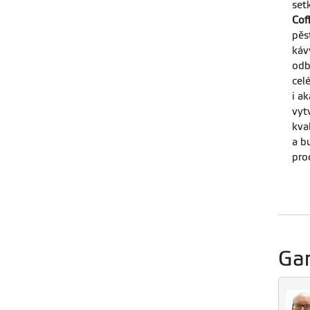
set
Cof
pěs
káv
odb
cel
i a
vyt
kva
a b
pro
Ga