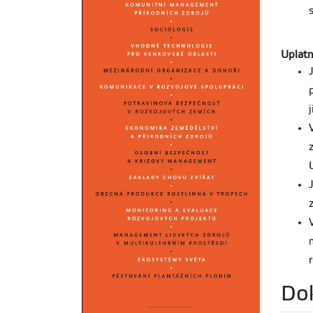
Uplatn
Do