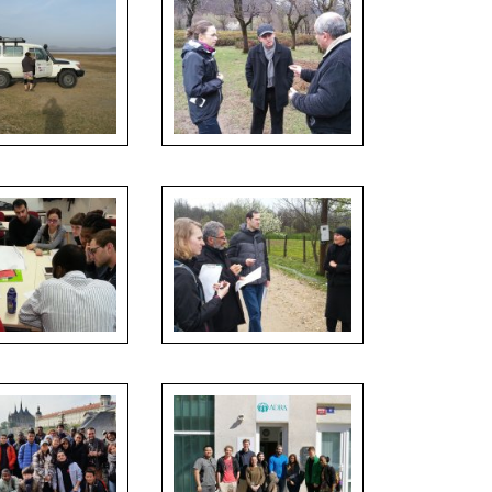
ts collecting data
Our students collecting data
in the field
Our students collecting data
 in the class
in the field