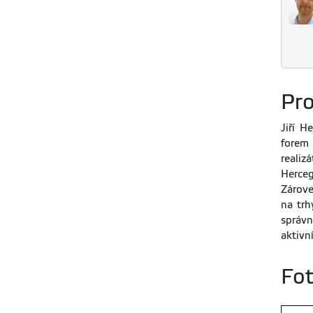
Pro
Jiří H
forem
realiz
Herceg
Zárove
na trh
správ
aktiv
Fot