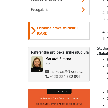
Fotogalerie
Odborná praxe studentů
ICARD
Studiu
Referentka pro bakalářské studium
„Bakal
Marková Simona
Mgr.
markovas@ftz.czu.cz
+420
224 38
2 896