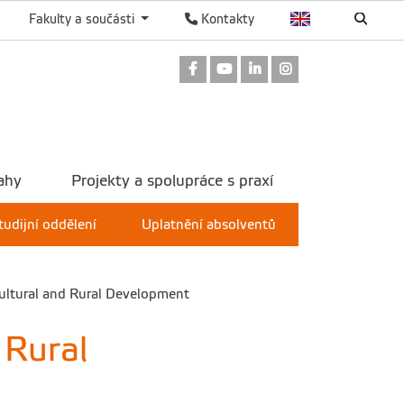
Fakulty a součásti
Kontakty
Odkaz na Facebook
Odkaz na Youtube
Odkaz na LinkedIn
Odkaz na Instag
ahy
Projekty a spolupráce s praxí
tudijní oddělení
Uplatnění absolventů
cultural and Rural Development
 Rural