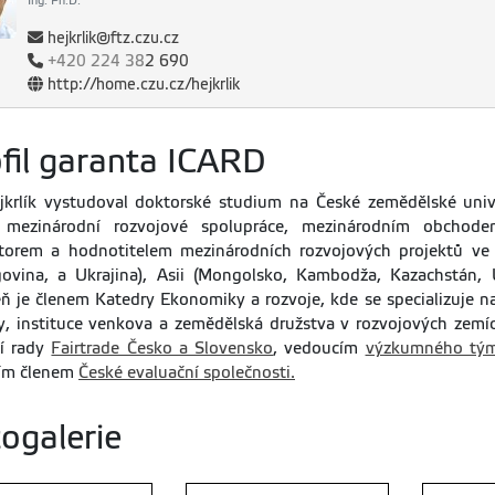
Ing. Ph.D.
hejkrlik@ftz.czu.cz
+420
224 38
2 690
http://home.czu.cz/hejkrlik
fil garanta ICARD
ejkrlík vystudoval doktorské studium na České zemědělské univ
 mezinárodní rozvojové spolupráce, mezinárodním obchod
átorem a hodnotitelem mezinárodních rozvojových projektů ve
ovina, a Ukrajina), Asii (Mongolsko, Kambodža, Kazachstán, U
ň je členem Katedry Ekonomiky a rozvoje, kde se specializuje 
y, instituce venkova a zemědělská družstva v rozvojových zemí
ní rady
Fairtrade Česko a Slovensko
, vedoucím
výzkumného tý
ním členem
České evaluační společnosti.
ogalerie