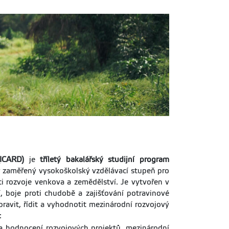
(ICARD)
je
tříletý bakalářský studijní program
y zaměřený vysokoškolský vzdělávací stupeň pro
i rozvoje venkova a zemědělství. Je vytvořen v
, boje proti chudobě a zajišťování potravinové
ravit, řídit a vyhodnotit mezinárodní rozvojový
:
a hodnocení rozvojových projektů, mezinárodní