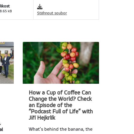
likost
8.65 kB
Stáhnout soubor
How a Cup of Coffee Can
Change the World? Check
an Episode of the
“Podcast Full of Life” with
Jiří Hejkrlík
,
What’s behind the banana, the
al