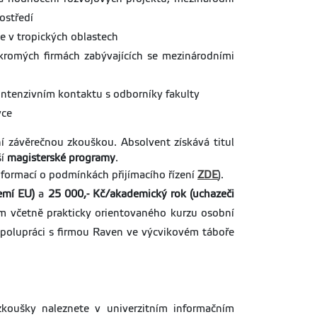
ostředí
je v tropických oblastech
ukromých firmách zabývajících se mezinárodními
intenzivním kontaktu s odborníky fakulty
yce
 závěrečnou zkouškou. Absolvent získává titul
ší
magisterské programy
.
informací o podmínkách přijímacího řízení
ZDE
).
zemí EU)
a
25 000,- Kč/akademický rok (uchazeči
um včetně prakticky orientovaného kurzu osobní
spolupráci s firmou Raven ve výcvikovém táboře
koušky naleznete v univerzitním informačním