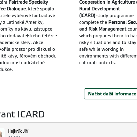
kání
Fairtrade Specialty
Cooperation in Agriculture
fee Dialogue
, které spojilo
Rural Development
titele výběrové fairtradové
(ICARD)
study programme
y z Latinské Ameriky,
complete the
Personal Secu
orníky na kávu, zástupce
and Risk Management
cour
ého dodavatelského řetězce
which prepares them to ha
kademické sféry. Akce
risky situations and to stay
vořila prostor pro diskusi o
safe while working in
litě kávy, férovém obchodu
environments with differen
udoucnosti udržitelné
cultural contexts.
dukce.
Načíst další informace
rant ICARD
Hejkrlík Jiří