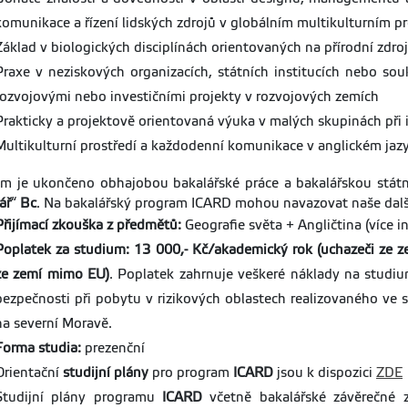
komunikace a řízení lidských zdrojů v globálním multikulturním pr
Základ v biologických disciplínách orientovaných na přírodní zdro
Praxe v neziskových organizacích, státních institucích nebo so
rozvojovými nebo investičními projekty v rozvojových zemích
Prakticky a projektově orientovaná výuka v malých skupinách při 
Multikulturní prostředí a každodenní komunikace v anglickém jaz
m je ukončeno obhajobou bakalářské práce a bakalářskou státní
ář
“
Bc
. Na bakalářský program ICARD mohou navazovat naše dal
Přijímací zkouška z předmětů:
Geografie světa + Angličtina (více 
Poplatek za studium:
13 000,- Kč/akademický rok (uchazeči ze 
ze zemí mimo EU)
. Poplatek zahrnuje veškeré náklady na studi
bezpečnosti při pobytu v rizikových oblastech realizovaného ve 
na severní Moravě.
Forma studia:
prezenční
Orientační
studijní plány
pro program
ICARD
jsou k dispozici
ZDE
Studijní plány programu
ICARD
včetně bakalářské závěrečné z