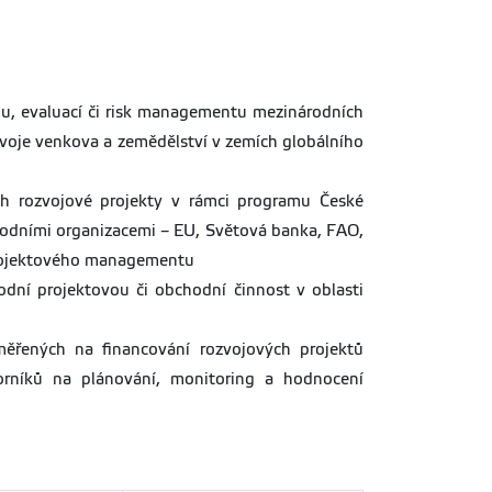
ngu, evaluací či risk managementu mezinárodních
voje venkova a zemědělství v zemích globálního
ích rozvojové projekty v rámci programu České
rodními organizacemi – EU, Světová banka, FAO,
 projektového managementu
dní projektovou či obchodní činnost v oblasti
aměřených na financování rozvojových projektů
orníků na plánování, monitoring a hodnocení