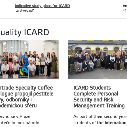
Indicative study plans for ICARD
Ve
icard-web.pdf
41
uality ICARD
rtrade Specialty Coffee
ICARD Students
logue propojil pěstitele
Complete Personal
y, odborníky i
Security and Risk
ademickou sféru
Management Training
ervnu se v Praze
As part of their second year
utečnilo mezinárodní
students of the
Internation