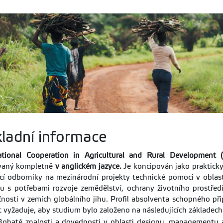
ladní informace
ational Cooperation in Agricultural and Rural Development
vaný kompletně
v anglickém jazyce.
Je koncipován jako praktick
í odborníky na mezinárodní projekty technické pomoci v oblast
u s potřebami rozvoje zemědělství, ochrany životního prostředí
nosti v zemích globálního jihu. Profil absolventa schopného přip
t vyžaduje, aby studium bylo založeno na následujících základech
Bohaté znalosti a dovednosti v oblasti designu, managementu 