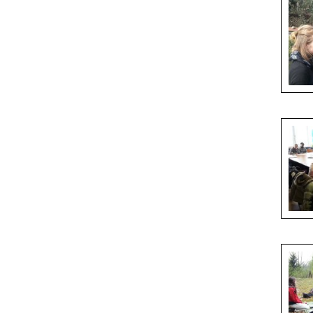
Our stu
in the f
Excurs