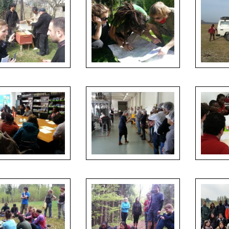
dents collecting data
Our studen
ield
Practical training of navigation
in the field
ions to food companies
Excursions to food companies
Group work