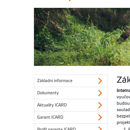
Zák
Základní informace
Intern
Dokumenty
vyučo
budouc
Aktuality ICARD
soulad
bezpeč
Garant ICARD
projek
Profil garanta ICARD