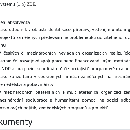
systému (UIS)
ZDE
.
ění absolventa
Jako odborník v oblasti identifikace, přípravy, vedení, monitori
projektů zaměřených především na problematiku udržitelného roz
jihu
V českých či mezinárodních nevládních organizacích realizujíc
zahraniční rozvojové spolupráce nebo financované jinými meziná
UNDP aj. na pozici koordinátorů či specialistů programového a
Jako konzultanti v soukromých firmách zaměřených na mezináro
zemědělství a potravinářství
V mezinárodních bilaterálních a multilaterálních organizací z
mezinárodní spolupráce a humanitární pomoci na pozici odb
rozvojových politik, zemědělských programů a projektů
kumenty