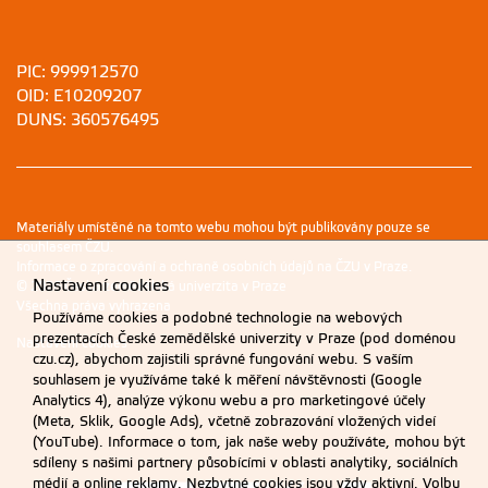
PIC: 999912570
OID: E10209207
DUNS: 360576495
Materiály umístěné na tomto webu mohou být publikovány pouze se
souhlasem ČZU.
Informace o zpracování a ochraně osobních údajů na ČZU v Praze
.
Nastavení cookies
© 2026 Česká zemědělská univerzita v Praze
Všechna práva vyhrazena
Používáme cookies a podobné technologie na webových
prezentacích České zemědělské univerzity v Praze (pod doménou
Nastavení cookies
czu.cz), abychom zajistili správné fungování webu. S vaším
souhlasem je využíváme také k měření návštěvnosti (Google
Analytics 4), analýze výkonu webu a pro marketingové účely
(Meta, Sklik, Google Ads), včetně zobrazování vložených videí
(YouTube). Informace o tom, jak naše weby používáte, mohou být
sdíleny s našimi partnery působícími v oblasti analytiky, sociálních
médií a online reklamy. Nezbytné cookies jsou vždy aktivní. Volbu