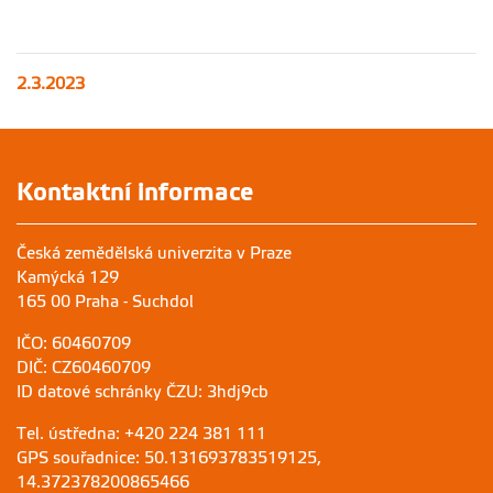
2.3.2023
Kontaktní informace
Česká zemědělská univerzita v Praze
Kamýcká 129
165 00 Praha - Suchdol
IČO: 60460709
DIČ: CZ60460709
ID datové schránky ČZU: 3hdj9cb
Tel. ústředna: +420 224 381 111
GPS souřadnice: 50.131693783519125,
14.372378200865466