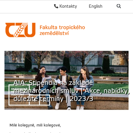
Kontakty
English
AIA: Stipendia na základě
mezinárodních smluv | Akce, nabídky,
důležité termíny | 2023/3
Milé kolegyně, milí kolegové,