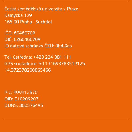
Česká zemědělská univerzita v Praze
Kamýcká 129
165 00 Praha - Suchdol
IČO: 60460709
DIČ: CZ60460709
ID datové schránky ČZU: 3hdj9cb
Tel. ústředna: +420 224 381 111
GPS souřadnice: 50.131693783519125,
14.372378200865466
PIC: 999912570
OID: E10209207
DUNS: 360576495