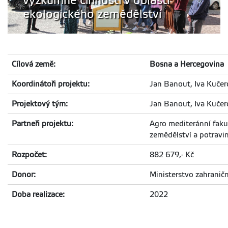
výzkumné činnosti v oblasti
ekologického zemědělství
Cílová země:
Bosna a Hercegovina
Koordinátoři projektu:
Jan Banout, Iva Kučer
Projektový tým:
Jan Banout, Iva Kučer
Partneři projektu:
Agro mediteránní faku
zemědělství a potravi
Rozpočet:
882 679,- Kč
Donor:
Ministerstvo zahraničn
Doba realizace:
2022