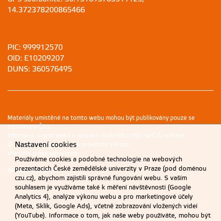
14.372378200865466
PIC: 999912570
OID: E10209207
DUNS: 360576495
Materiály umístěné na tomto webu mohou být publikovány pouze se
souhlasem ČZU.
Informace o zpracování a ochraně osobních údajů na ČZU v Praze
.
Nastavení cookies
© 2026 Česká zemědělská univerzita v Praze
Všechna práva vyhrazena
Používáme cookies a podobné technologie na webových
prezentacích České zemědělské univerzity v Praze (pod doménou
Nastavení cookies
czu.cz), abychom zajistili správné fungování webu. S vaším
souhlasem je využíváme také k měření návštěvnosti (Google
Analytics 4), analýze výkonu webu a pro marketingové účely
(Meta, Sklik, Google Ads), včetně zobrazování vložených videí
(YouTube). Informace o tom, jak naše weby používáte, mohou být