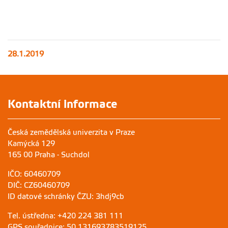
28.1.2019
Kontaktní informace
Česká zemědělská univerzita v Praze
Kamýcká 129
165 00 Praha - Suchdol
IČO: 60460709
DIČ: CZ60460709
ID datové schránky ČZU: 3hdj9cb
Tel. ústředna: +420 224 381 111
GPS souřadnice: 50.131693783519125,