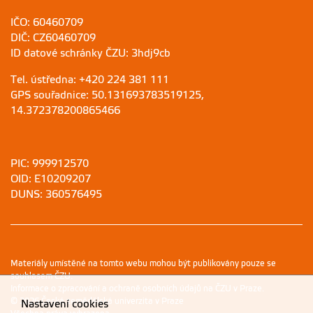
IČO: 60460709
DIČ: CZ60460709
ID datové schránky ČZU: 3hdj9cb
Tel. ústředna: +420 224 381 111
GPS souřadnice: 50.131693783519125,
14.372378200865466
PIC: 999912570
OID: E10209207
DUNS: 360576495
Materiály umístěné na tomto webu mohou být publikovány pouze se
souhlasem ČZU.
Informace o zpracování a ochraně osobních údajů na ČZU v Praze
.
© 2026 Česká zemědělská univerzita v Praze
Nastavení cookies