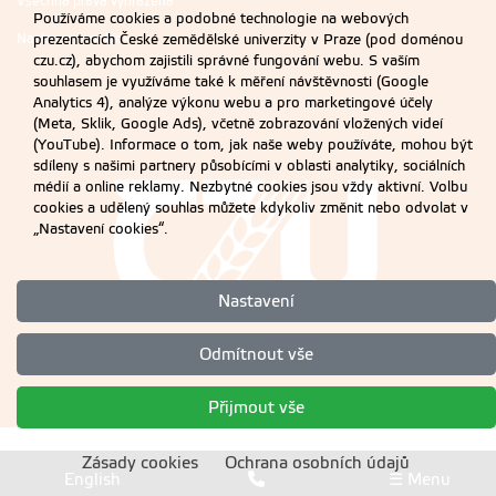
Všechna práva vyhrazena
Používáme cookies a podobné technologie na webových
Nastavení cookies
prezentacích České zemědělské univerzity v Praze (pod doménou
czu.cz), abychom zajistili správné fungování webu. S vaším
souhlasem je využíváme také k měření návštěvnosti (Google
Analytics 4), analýze výkonu webu a pro marketingové účely
(Meta, Sklik, Google Ads), včetně zobrazování vložených videí
(YouTube). Informace o tom, jak naše weby používáte, mohou být
sdíleny s našimi partnery působícími v oblasti analytiky, sociálních
médií a online reklamy. Nezbytné cookies jsou vždy aktivní. Volbu
cookies a udělený souhlas můžete kdykoliv změnit nebo odvolat v
„Nastavení cookies“.
Nastavení
Odmítnout vše
Přijmout vše
Zásady cookies
Ochrana osobních údajů
English
☰ Menu