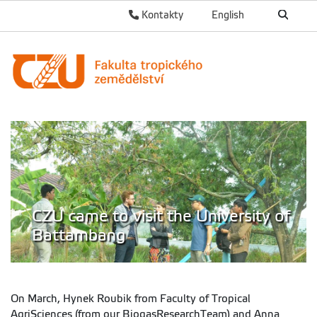
Kontakty
English
CZU came to visit the University of
Battambang
On March, Hynek Roubik from Faculty of Tropical
AgriSciences (from our BiogasResearchTeam) and Anna