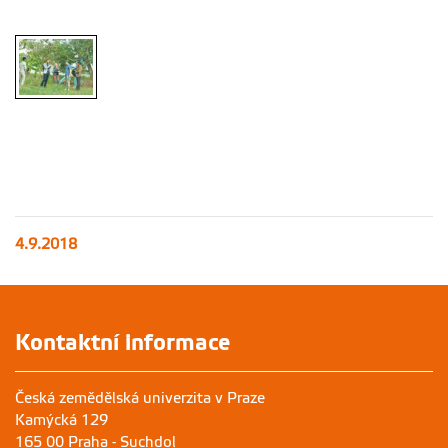
4.9.2018
Kontaktní informace
Česká zemědělská univerzita v Praze
Kamýcká 129
165 00 Praha - Suchdol