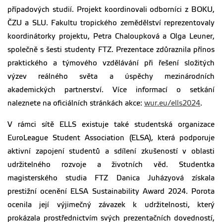
případových studií. Projekt koordinovali odborníci z BOKU,
ČZU a SLU. Fakultu tropického zemědělství reprezentovaly
koordinátorky projektu, Petra Chaloupková a Olga Leuner,
společně s šesti studenty FTZ. Prezentace zdůraznila přínos
praktického a týmového vzdělávání při řešení složitých
výzev reálného světa a úspěchy mezinárodních
akademických partnerství. Více informací o setkání
naleznete na oficiálních stránkách akce:
wur.eu/ells2024
.
V rámci sítě ELLS existuje také studentská organizace
EuroLeague Student Association (ELSA), která podporuje
aktivní zapojení studentů a sdílení zkušeností v oblasti
udržitelného rozvoje a životních věd. Studentka
magisterského studia FTZ Danica Juházyová získala
prestižní ocenění ELSA Sustainability Award 2024. Porota
ocenila její výjimečný závazek k udržitelnosti, který
prokázala prostřednictvím svých prezentačních dovedností,