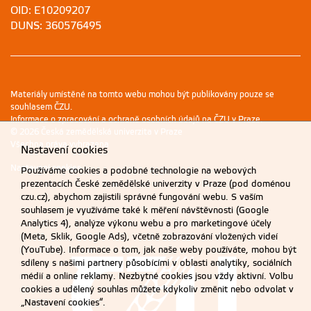
OID: E10209207
DUNS: 360576495
Materiály umístěné na tomto webu mohou být publikovány pouze se
souhlasem ČZU.
Informace o zpracování a ochraně osobních údajů na ČZU v Praze
.
© 2026 Česká zemědělská univerzita v Praze
Všechna práva vyhrazena
Nastavení cookies
Nastavení cookies
Používáme cookies a podobné technologie na webových
prezentacích České zemědělské univerzity v Praze (pod doménou
czu.cz), abychom zajistili správné fungování webu. S vaším
souhlasem je využíváme také k měření návštěvnosti (Google
Analytics 4), analýze výkonu webu a pro marketingové účely
(Meta, Sklik, Google Ads), včetně zobrazování vložených videí
(YouTube). Informace o tom, jak naše weby používáte, mohou být
sdíleny s našimi partnery působícími v oblasti analytiky, sociálních
médií a online reklamy. Nezbytné cookies jsou vždy aktivní. Volbu
cookies a udělený souhlas můžete kdykoliv změnit nebo odvolat v
„Nastavení cookies“.