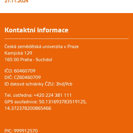
27.11.2024
Kontaktní informace
Česká zemědělská univerzita v Praze
Kamýcká 129
165 00 Praha - Suchdol
IČO: 60460709
DIČ: CZ60460709
ID datové schránky ČZU: 3hdj9cb
Tel. ústředna: +420 224 381 111
GPS souřadnice: 50.131693783519125,
14.372378200865466
PIC: 999912570