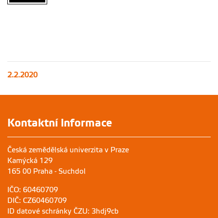
2.2.2020
Kontaktní informace
Česká zemědělská univerzita v Praze
Kamýcká 129
165 00 Praha - Suchdol
IČO: 60460709
DIČ: CZ60460709
ID datové schránky ČZU: 3hdj9cb