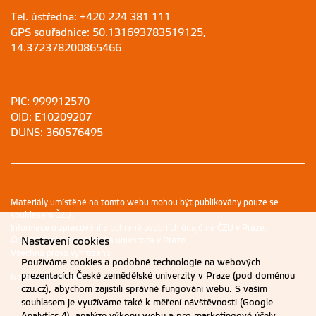
Tel. ústředna: +420 224 381 111
GPS souřadnice: 50.131693783519125,
14.372378200865466
PIC: 999912570
OID: E10209207
DUNS: 360576495
Materiály umístěné na tomto webu mohou být publikovány pouze se
souhlasem ČZU.
Informace o zpracování a ochraně osobních údajů na ČZU v Praze
.
Nastavení cookies
© 2026 Česká zemědělská univerzita v Praze
Všechna práva vyhrazena
Používáme cookies a podobné technologie na webových
prezentacích České zemědělské univerzity v Praze (pod doménou
Nastavení cookies
czu.cz), abychom zajistili správné fungování webu. S vaším
souhlasem je využíváme také k měření návštěvnosti (Google