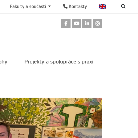
Fakulty a součásti
Kontakty
Odkaz na Facebook
Odkaz na Youtube
Odkaz na LinkedIn
Odkaz na Instag
ahy
Projekty a spolupráce s praxí