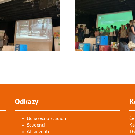
Odkazy
K
Uchazeči o studium
Če
Studenti
Ka
Absolventi
16