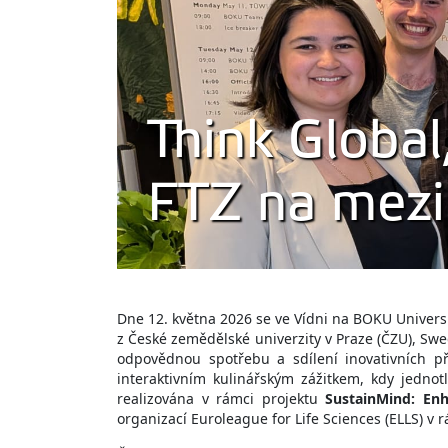
Think Global
FTZ na mezi
Dne 12. května 2026 se ve Vídni na BOKU Univers
z České zemědělské univerzity v Praze (ČZU), Swe
odpovědnou spotřebu a sdílení inovativních p
interaktivním kulinářským zážitkem, kdy jednot
realizována v rámci projektu
SustainMind: Enh
organizací Euroleague for Life Sciences (ELLS) v 