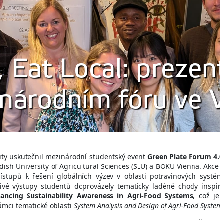
, Eat Local: preze
národním fóru ve V
ity uskutečnil mezinárodní studentský event
Green Plate Forum 4.0
dish University of Agricultural Sciences (SLU) a BOKU Vienna. Akc
řístupů k řešení globálních výzev v oblasti potravinových sys
livé výstupy studentů doprovázely tematicky laděné chody inspir
ancing Sustainability Awareness in Agri-Food Systems
, což j
rámci tematické oblasti
System Analysis and Design of Agri-Food Syste