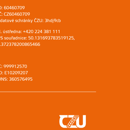
O: 60460709
Č: CZ60460709
 datové schránky ČZU: 3hdj9cb
l. ústředna: +420 224 381 111
S souřadnice: 50.131693783519125,
.372378200865466
C: 999912570
D: E10209207
NS: 360576495