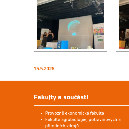
15.5.2026
Fakulty a součásti
Provozně ekonomická fakulta
Fakulta agrobiologie, potravinových a
přírodních zdrojů