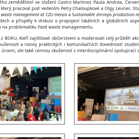
ého zemědělství ve složení
Castro Martinez Paula Andrea, Červen
, který pracoval pod vedením
Petry Chaloupkové a Olgy Leuner
.
Stu
 waste management at CZU menza
a S
ustainable shrimps production i
tech a přispěly k diskusi o propojení lokálních a globálních asp
m na problematiku food waste managementu.
 BOKU, kteří zajišťovali občerstvení a moderovali celý průběh akce
kušeností a rozvoj praktických i komunikačních dovedností studen
ovni, ale také cennou zkušenost s interdisciplinární spoluprací a p