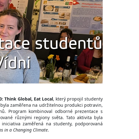
ntace studentů
ídni
: Think Global, Eat Local
, který propojil studenty
e byla zaměřena na udržitelnou produkci potravin,
témů. Program kombinoval odborné prezentace s
ované různými regiony světa. Tato aktivita byla
e iniciativa zaměřená na studenty, podporovaná
ms in a Changing Climate
.