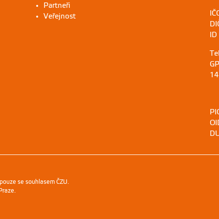
Partneři
IČ
Veřejnost
DI
ID
Te
GP
14
PI
OI
DU
 pouze se souhlasem ČZU.
Praze
.