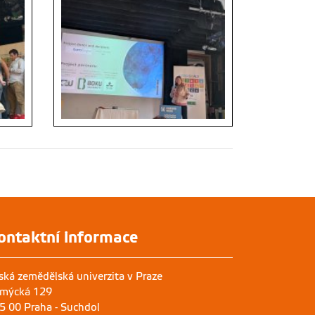
ontaktní informace
ská zemědělská univerzita v Praze
mýcká 129
5 00 Praha - Suchdol