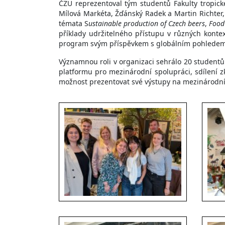
ČZU reprezentoval tým studentů Fakulty tropick
Mílová Markéta, Žďánský Radek a Martin Richter
témata S
ustainable production of Czech beers
,
Food
příklady udržitelného přístupu v různých kontex
program svým příspěvkem s globálním pohlede
Významnou roli v organizaci sehrálo 20 studentů z
platformu pro mezinárodní spolupráci, sdílení z
možnost prezentovat své výstupy na mezinárodní úr