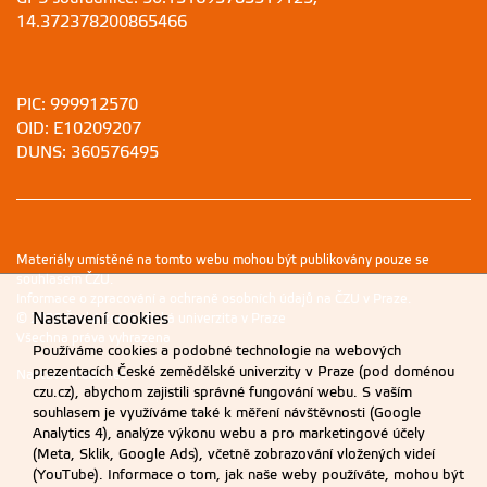
14.372378200865466
PIC: 999912570
OID: E10209207
DUNS: 360576495
Materiály umístěné na tomto webu mohou být publikovány pouze se
souhlasem ČZU.
Informace o zpracování a ochraně osobních údajů na ČZU v Praze
.
Nastavení cookies
© 2026 Česká zemědělská univerzita v Praze
Všechna práva vyhrazena
Používáme cookies a podobné technologie na webových
prezentacích České zemědělské univerzity v Praze (pod doménou
Nastavení cookies
czu.cz), abychom zajistili správné fungování webu. S vaším
souhlasem je využíváme také k měření návštěvnosti (Google
Analytics 4), analýze výkonu webu a pro marketingové účely
(Meta, Sklik, Google Ads), včetně zobrazování vložených videí
(YouTube). Informace o tom, jak naše weby používáte, mohou být