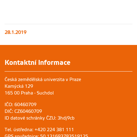
28.1.2019
Kontaktní informace
Česká zemědělská univerzita v Praze
Kamýcká 129
165 00 Praha - Suchdol
IČO: 60460709
DIČ: CZ60460709
ID datové schránky ČZU: 3hdj9cb
Tel. ústředna: +420 224 381 111
GPS souřadnice: 50.131693783519125,