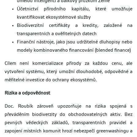
umělou inteligenci a dálkový průzkum Země
Účetnictví přírodního kapitálu, které umožňuje
kvantifikovat ekosystémové služby
Biodiverzitní certifikáty a kredity, založené na
transparentních a ověřitelných datech
Finanční nástroje, jako jsou udržitelné dluhopisy nebo
modely kombinovaného financování (blended finance)
Cílem není komercializace přírody za každou cenu, ale
vytvoření systému, který umožní dlouhodobé, odpovědné a
měřitelné investice do ochrany ekosystémů.
Rizika a odpovědnost
Doc. Roubík zároveň upozorňuje na rizika spojená s
převáděním biodiverzity do obchodovatelných aktiv. Bez
pevných vědeckých základů, transparentních pravidel a
zapojení místních komunit hrozí nebezpečí greenwashingu a