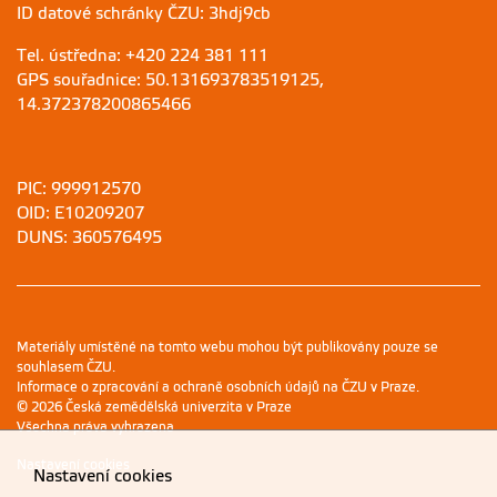
ID datové schránky ČZU: 3hdj9cb
Tel. ústředna: +420 224 381 111
GPS souřadnice: 50.131693783519125,
14.372378200865466
PIC: 999912570
OID: E10209207
DUNS: 360576495
Materiály umístěné na tomto webu mohou být publikovány pouze se
souhlasem ČZU.
Informace o zpracování a ochraně osobních údajů na ČZU v Praze
.
© 2026 Česká zemědělská univerzita v Praze
Všechna práva vyhrazena
Nastavení cookies
Nastavení cookies