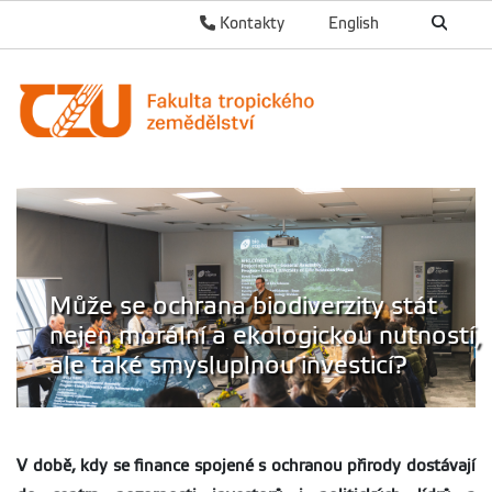
Kontakty
English
Může se ochrana biodiverzity stát
nejen morální a ekologickou nutností,
ale také smysluplnou investicí?
V době, kdy se finance spojené s ochranou přirody dostávají