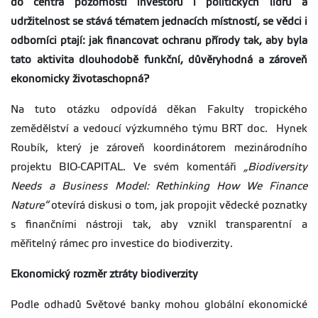
do centra pozornosti investorů i politických lídrů a
udržitelnost se stává tématem jednacích místností, se vědci i
odborníci ptají: jak financovat ochranu přírody tak, aby byla
tato aktivita dlouhodobě funkční, důvěryhodná a zároveň
ekonomicky životaschopná?
Na tuto otázku odpovídá děkan Fakulty tropického
zemědělství a vedoucí výzkumného týmu BRT doc. Hynek
Roubík, který je zároveň koordinátorem mezinárodního
projektu BIO-CAPITAL. Ve svém komentáři
„Biodiversity
Needs a Business Model: Rethinking How We Finance
Nature“
otevírá diskusi o tom, jak propojit vědecké poznatky
s finančními nástroji tak, aby vznikl transparentní a
měřitelný rámec pro investice do biodiverzity.
Ekonomický rozměr ztráty biodiverzity
Podle odhadů Světové banky mohou globální ekonomické