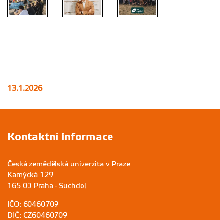
13.1.2026
Kontaktní informace
Česká zemědělská univerzita v Praze
Kamýcká 129
165 00 Praha - Suchdol
IČO: 60460709
DIČ: CZ60460709