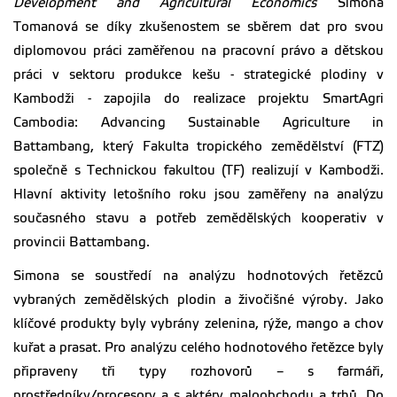
Development and Agricultural Economics
Simona
Tomanová se díky zkušenostem se sběrem dat pro svou
diplomovou práci zaměřenou na pracovní právo a dětskou
práci v sektoru produkce kešu - strategické plodiny v
Kambodži - zapojila do realizace projektu SmartAgri
Cambodia: Advancing Sustainable Agriculture in
Battambang, který Fakulta tropického zemědělství (FTZ)
společně s Technickou fakultou (TF) realizují v Kambodži.
Hlavní aktivity letošního roku jsou zaměřeny na analýzu
současného stavu a potřeb zemědělských kooperativ v
provincii Battambang.
Simona se soustředí na analýzu hodnotových řetězců
vybraných zemědělských plodin a živočišné výroby. Jako
klíčové produkty byly vybrány zelenina, rýže, mango a chov
kuřat a prasat. Pro analýzu celého hodnotového řetězce byly
připraveny tři typy rozhovorů – s farmáři,
prostředníky/procesory a s aktéry maloobchodu a trhů. Do