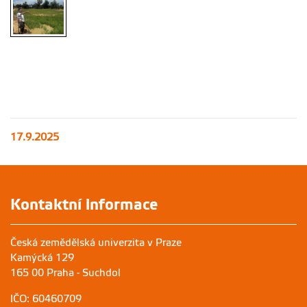
17.9.2025
Kontaktní informace
Česká zemědělská univerzita v Praze
Kamýcká 129
165 00 Praha - Suchdol
IČO: 60460709