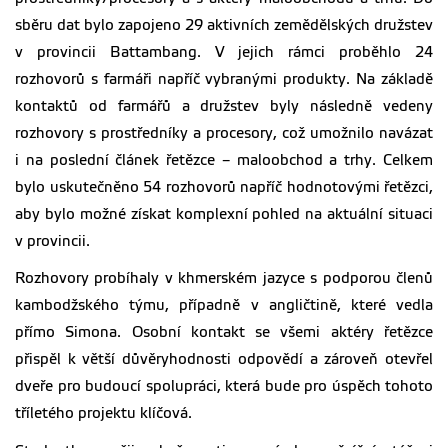
sběru dat bylo zapojeno 29 aktivních zemědělských družstev
v provincii Battambang. V jejich rámci proběhlo 24
rozhovorů s farmáři napříč vybranými produkty. Na základě
kontaktů od farmářů a družstev byly následně vedeny
rozhovory s prostředníky a procesory, což umožnilo navázat
i na poslední článek řetězce – maloobchod a trhy. Celkem
bylo uskutečněno 54 rozhovorů napříč hodnotovými řetězci,
aby bylo možné získat komplexní pohled na aktuální situaci
v provincii.
Rozhovory probíhaly v khmerském jazyce s podporou členů
kambodžského týmu, případně v angličtině, které vedla
přímo Simona. Osobní kontakt se všemi aktéry řetězce
přispěl k větší důvěryhodnosti odpovědí a zároveň otevřel
dveře pro budoucí spolupráci, která bude pro úspěch tohoto
tříletého projektu klíčová.