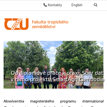
Kontakty
English
Od diplomové práce k praxi: Sběr dat
v rámci projektu SmartAgri Cambodia
Absolventka magisterského programu
International