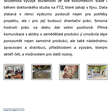
Studentka využije zkušenosti ze své dvouměsíční stáže i
během doktorského studia na FTZ, které zahájí v říjnu. Data
získaná v rámci výzkumu poslouží nejen pro potřeby
projektu, ale i pro její budoucí disertační práci. Simona
hodnotí práci na sběru dat velmi pozitivně. Přímá
komunikace s aktéry v zemědělské produkci jí umožnila lépe
porozumět nejen samotné produkci, ale také následnému
zpracování a distribuci, příležitostem a výzvám, kterým
aktéři čelí, a možnostem pro další rozvoj.