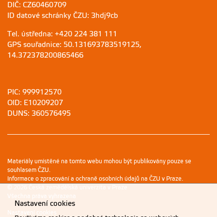
DIČ: CZ60460709
ID datové schránky ČZU: 3hdj9cb
Tel. ústředna: +420 224 381 111
GPS souřadnice: 50.131693783519125,
14.372378200865466
PIC: 999912570
OID: E10209207
DUNS: 360576495
Materiály umístěné na tomto webu mohou být publikovány pouze se
souhlasem ČZU.
Informace o zpracování a ochraně osobních údajů na ČZU v Praze
.
© 2026 Česká zemědělská univerzita v Praze
Všechna práva vyhrazena
Nastavení cookies
Nastavení cookies