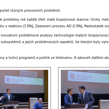
 počet různých provozních problémů.
é problémy má každá třetí malá bioplynová stanice: Úniky meta
átu v reaktoru (13%), Zastavení procesu AD (13%), Nedostatek or
inovativní problémová analýzu technologie malých bioplynovýc
h subsystémů a jejich problémových aspektů, ke kterým byly vyt
y a tvůrci programů a politik ve Vietnamu. A zároveň dalšími aka