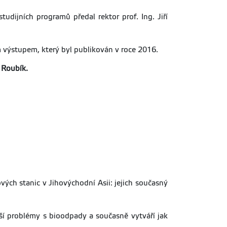
dijních programů předal rektor prof. Ing. Jiří
m výstupem, který byl publikován v roce 2016.
k Roubík.
h stanic v Jihovýchodní Asii: jejich současný
řeší problémy s bioodpady a současně vytváří jak