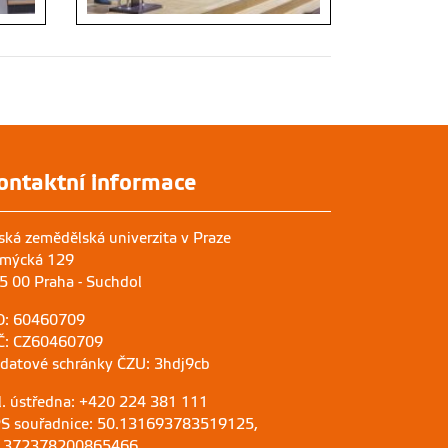
ontaktní informace
ská zemědělská univerzita v Praze
mýcká 129
5 00 Praha - Suchdol
O: 60460709
Č: CZ60460709
 datové schránky ČZU: 3hdj9cb
l. ústředna: +420 224 381 111
S souřadnice: 50.131693783519125,
.372378200865466