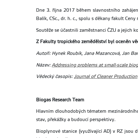
Dne 3. října 2017 během slavnostního zahájení
Balík, CSc., dr. h. c., spolu s děkany fakult Ce
Soutěže se účastnili zaměstnanci ČZU a jejich k
Z Fakulty tropického zemědělství byl oceněn v
Autoři: Hynek Roubík, Jana Mazancová, Jan Ban
Název:
Addressing problems at small-scale biog
Vědecký časopis:
Journal of Cleaner Production
Biogas Research Team
Hlavním dlouhodobých tématem mezinárodního v
stav, překážky a budoucí perspektivy.
Bioplynové stanice (využívající AD) v RZ jsou d