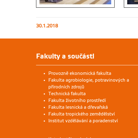
30.1.2018
Fakulty a součásti
Provozně ekonomická fakulta
Fakulta agrobiologie, potravinových a
přírodních zdrojů
Technická fakulta
Fakulta životního prostředí
Fakulta lesnická a dřevařská
Fakulta tropického zemědělství
Institut vzdělávání a poradenství