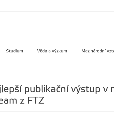
Studium
Věda a výzkum
Mezinárodní vzt
lepší publikační výstup v
eam z FTZ