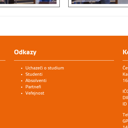
Odkazy
K
Uchazeči o studium
Če
Studenti
Ka
Absolventi
16
Partneři
IČ
Veřejnost
DI
ID
Te
GP
14