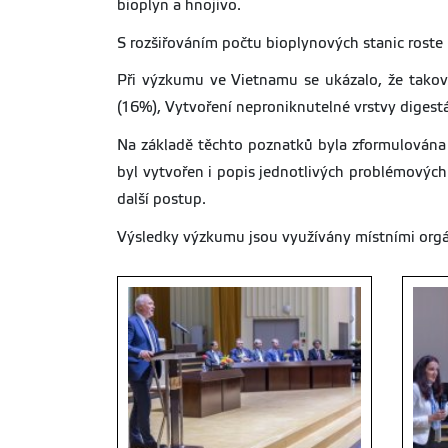
bioplyn a hnojivo.
S rozšiřováním počtu bioplynových stanic roste
Při výzkumu ve Vietnamu se ukázalo, že takov
(16%), Vytvoření neproniknutelné vrstvy digest
Na základě těchto poznatků byla zformulována 
byl vytvořen i popis jednotlivých problémovýc
další postup.
Výsledky výzkumu jsou využívány místními orgán