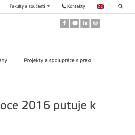
Fakulty a součásti
Kontakty
Odkaz na Facebook
Odkaz na Youtube
Odkaz na LinkedIn
Odkaz na Instag
ahy
Projekty a spolupráce s praxí
 roce 2016 putuje k