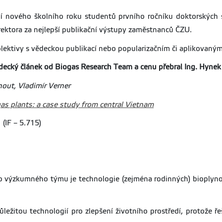
 nového školního roku studentů prvního ročníku doktorských stu
ny rektora za nejlepší publikační výstupy zaměstnanců ČZU.
olektivy s vědeckou publikací nebo popularizačním či aplikovaný
ědecký článek od Biogas Research Team a cenu přebral Ing. Hyne
out, Vladimír Verner
as plants: a case study from central Vietnam
(IF – 5.715)
ýzkumného týmu je technologie (zejména rodinných) bioplynovýc
ůležitou technologií pro zlepšení životního prostředí, protože 