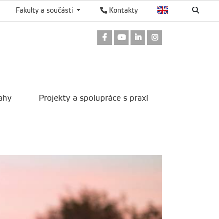
Fakulty a součásti
Kontakty
Odkaz na Facebook
Odkaz na Youtube
Odkaz na LinkedIn
Odkaz na Instag
ahy
Projekty a spolupráce s praxí