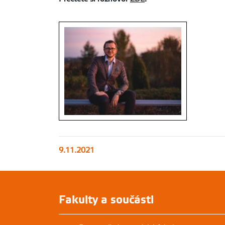
9.11.2021
Foto: zivauni.cz
Fakulty a součásti