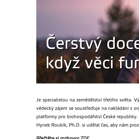
Čerstvý doc
když věci fun
Je specialistou na zemědělství třetího světa. 
vědecký zájem se soustřeďuje na nakládání s 
platformy pro biohospodářství České republiky.
Hynek Roubík, Ph.D. si udělal čas, aby nám proz
Přečtěte si rozhovor
ZDE
.