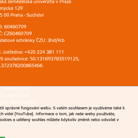
ská zemědělská univerzita v Praze
mýcká 129
5 00 Praha - Suchdol
O: 60460709
Č: CZ60460709
 datové schránky ČZU: 3hdj9cb
l. ústředna: +420 224 381 111
S souřadnice: 50.131693783519125,
.372378200865466
C: 999912570
D: E10209207
NS: 360576495
ili správné fungování webu. S vaším souhlasem je využíváme také k
ch videí (YouTube). Informace o tom, jak naše weby používáte,
u cookies a udělený souhlas můžete kdykoliv změnit nebo odvolat v