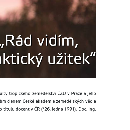
„Rád vidím,
aktický užitek“
kulty tropického zemědělství ČZU v Praze a jeho
dším členem České akademie zemědělských věd a
titulu docent v ČR (*26. ledna 1991). Doc. Ing.