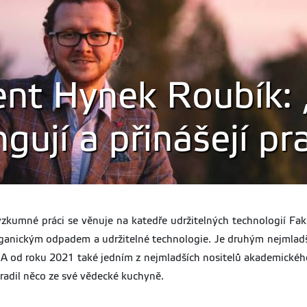
ent Hynek Roubík: 
gují a přinášejí pr
Výzkumné práci se věnuje na katedře udržitelných technologií Fa
organickým odpadem a udržitelné technologie. Je druhým nejmla
 A od roku 2021 také jedním z nejmladších nositelů akademického 
radil něco ze své vědecké kuchyně.