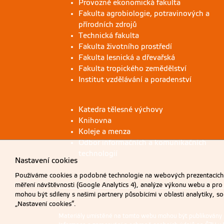
Provozně ekonomická fakulta
Fakulta agrobiologie, potravinových a
přírodních zdrojů
Technická fakulta
Fakulta životního prostředí
Fakulta lesnická a dřevařská
Fakulta tropického zemědělství
Institut vzdělávání a poradenství
Katedra tělesné výchovy
Knihovna
Koleje a menza
Odbor informačních a komunikačních
technologií
Nastavení cookies
Používáme cookies a podobné technologie na webových prezentacích Č
měření návštěvnosti (Google Analytics 4), analýze výkonu webu a pro
mohou být sdíleny s našimi partnery působícími v oblasti analytiky, s
„Nastavení cookies“.
Materiály umístěné na tomto webu mohou být publikovány