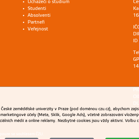
Uchazeči o studium
Če
Studenti
Ka
Absolventi
16
Partneři
IČ
Veřejnost
DI
ID
Te
GP
14
PI
OI
DU
eské zemědělské univerzity v Praze (pod doménou czu.cz), abychom zajist
 marketingové účely (Meta, Sklik, Google Ads), včetně zobrazování vložený
ociálních médií a online reklamy. Nezbytné cookies jsou vždy aktivní. Volb
 pouze se souhlasem ČZU.