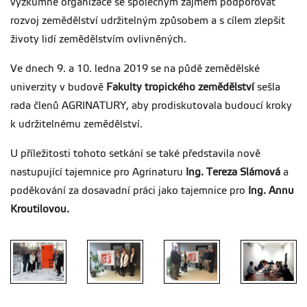
výzkumné organizace se společným zájmem podporovat
rozvoj zemědělství udržitelným způsobem a s cílem zlepšit
životy lidí zemědělstvím ovlivněných.
Ve dnech 9. a 10. ledna 2019 se na půdě zemědělské
univerzity v budově
Fakulty tropického zemědělství
sešla
rada členů AGRINATURY, aby prodiskutovala budoucí kroky
k udržitelnému zemědělství.
U příležitosti tohoto setkání se také představila nově
nastupující tajemnice pro Agrinaturu
Ing. Tereza Slámová
a
poděkování za dosavadní práci jako tajemnice pro
Ing. Annu
Kroutilovou.