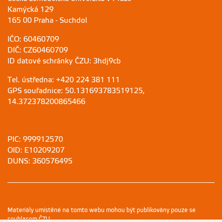
Kamýcká 129
165 00 Praha - Suchdol
IČO: 60460709
DIČ: CZ60460709
ID datové schránky ČZU: 3hdj9cb
Tel. ústředna: +420 224 381 111
GPS souřadnice: 50.131693783519125,
14.372378200865466
PIC: 999912570
OID: E10209207
DUNS: 360576495
Materiály umístěné na tomto webu mohou být publikovány pouze se
souhlasem ČZU.