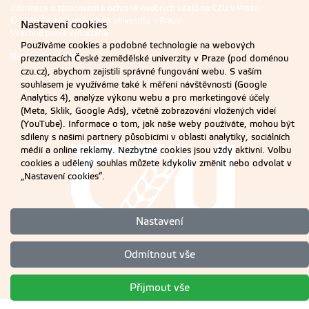
Informace o zpracování a ochraně osobních údajů na ČZU v Praze
.
© 2026 Česká zemědělská univerzita v Praze
Nastavení cookies
Všechna práva vyhrazena
Používáme cookies a podobné technologie na webových
Nastavení cookies
prezentacích České zemědělské univerzity v Praze (pod doménou
czu.cz), abychom zajistili správné fungování webu. S vaším
souhlasem je využíváme také k měření návštěvnosti (Google
Analytics 4), analýze výkonu webu a pro marketingové účely
(Meta, Sklik, Google Ads), včetně zobrazování vložených videí
(YouTube). Informace o tom, jak naše weby používáte, mohou být
sdíleny s našimi partnery působícími v oblasti analytiky, sociálních
médií a online reklamy. Nezbytné cookies jsou vždy aktivní. Volbu
cookies a udělený souhlas můžete kdykoliv změnit nebo odvolat v
„Nastavení cookies“.
Nastavení
Odmítnout vše
Přijmout vše