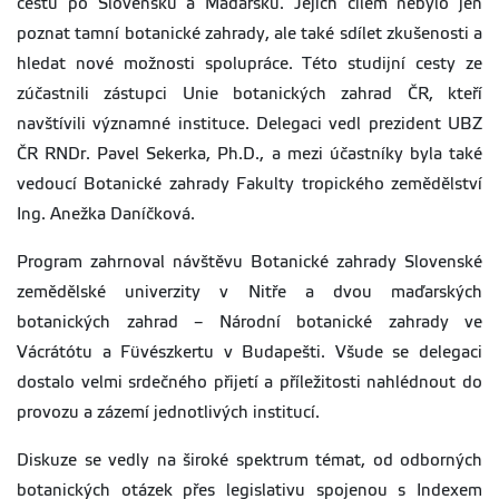
cestu po Slovensku a Maďarsku. Jejich cílem nebylo jen
poznat tamní botanické zahrady, ale také sdílet zkušenosti a
hledat nové možnosti spolupráce. Této studijní cesty ze
zúčastnili zástupci Unie botanických zahrad ČR, kteří
navštívili významné instituce. Delegaci vedl prezident UBZ
ČR RNDr. Pavel Sekerka, Ph.D., a mezi účastníky byla také
vedoucí Botanické zahrady Fakulty tropického zemědělství
Ing. Anežka Daníčková.
Program zahrnoval návštěvu Botanické zahrady Slovenské
zemědělské univerzity v Nitře a dvou maďarských
botanických zahrad – Národní botanické zahrady ve
Vácrátótu a Füvészkertu v Budapešti. Všude se delegaci
dostalo velmi srdečného přijetí a příležitosti nahlédnout do
provozu a zázemí jednotlivých institucí.
Diskuze se vedly na široké spektrum témat, od odborných
botanických otázek přes legislativu spojenou s Indexem