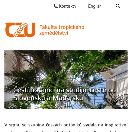
Kontakty
English
Čeští botanici na studijní cestě po
Slovensku a Maďarsku
V srpnu se skupina českých botaniků vydala na inspirativní