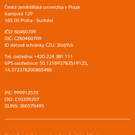
Česká zemědělská univerzita v Praze
Kamýcká 129
165 00 Praha - Suchdol
IČO: 60460709
DIČ: CZ60460709
ID datové schránky ČZU: 3hdj9cb
Tel. ústředna: +420 224 381 111
GPS souřadnice: 50.131693783519125,
14.372378200865466
PIC: 999912570
OID: E10209207
DUNS: 360576495