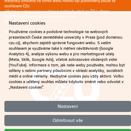
Materiály umístěné na tomto webu mohou být publikovány pouze se
souhlasem ČZU.
Informace o zpracování a ochraně osobních údajů na ČZU v Praze
.
© 2026 Česká zemědělská univerzita v Praze
Všechna práva vyhrazena
Nastavení cookies
Používáme cookies a podobné technologie na webových
Nastavení cookies
prezentacích České zemědělské univerzity v Praze (pod doménou
czu.cz), abychom zajistili správné fungování webu. S vaším
souhlasem je využíváme také k měření návštěvnosti (Google
Analytics 4), analýze výkonu webu a pro marketingové účely
(Meta, Sklik, Google Ads), včetně zobrazování vložených videí
(YouTube). Informace o tom, jak naše weby používáte, mohou být
sdíleny s našimi partnery působícími v oblasti analytiky, sociálních
médií a online reklamy. Nezbytné cookies jsou vždy aktivní. Volbu
cookies a udělený souhlas můžete kdykoliv změnit nebo odvolat v
„Nastavení cookies“.
Nastavení
Odmítnout vše