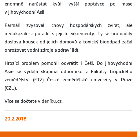
enormně narůstat kvůli vyšší poptávce po mase
v jihovýchodní Asii.
Farmáři zvyšovali chovy hospodářských zvířat, ale
nedokázali si poradit s jejich exkrementy. Ty se hromadily
doslova kousek od jejich domovů a toxický bioodpad začal
ohrožovat vodní zdroje a zdraví lidí.
Hrozící problém pomohli odvrátit i Češi. Do jihovýchodní
Asie se vydala skupina odborníků z Fakulty tropického
zemědělství (FTZ) České zemědělské univerzity v Praze
(ČZU).
Více se dočtete v
deníku.cz
.
20.2.2018