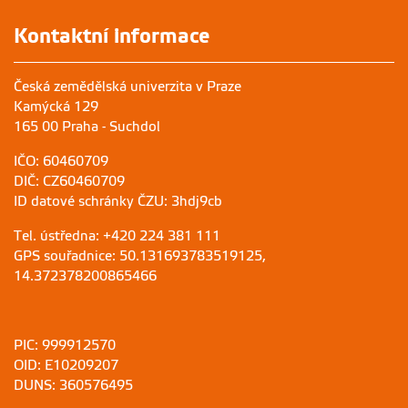
Kontaktní informace
Česká zemědělská univerzita v Praze
Kamýcká 129
165 00 Praha - Suchdol
IČO: 60460709
DIČ: CZ60460709
ID datové schránky ČZU: 3hdj9cb
Tel. ústředna: +420 224 381 111
GPS souřadnice: 50.131693783519125,
14.372378200865466
PIC: 999912570
OID: E10209207
DUNS: 360576495