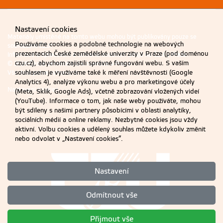
Nastavení cookies
Materiály umístěné na tomto webu mohou být publikovány pouze se
Používáme cookies a podobné technologie na webových
souhlasem ČZU.
prezentacích České zemědělské univerzity v Praze (pod doménou
Informace o zpracování a ochraně osobních údajů na ČZU v Praze
.
czu.cz), abychom zajistili správné fungování webu. S vaším
© 2026 Česká zemědělská univerzita v Praze
souhlasem je využíváme také k měření návštěvnosti (Google
Všechna práva vyhrazena
Analytics 4), analýze výkonu webu a pro marketingové účely
Nastavení cookies
(Meta, Sklik, Google Ads), včetně zobrazování vložených videí
(YouTube). Informace o tom, jak naše weby používáte, mohou
být sdíleny s našimi partnery působícími v oblasti analytiky,
sociálních médií a online reklamy. Nezbytné cookies jsou vždy
aktivní. Volbu cookies a udělený souhlas můžete kdykoliv změnit
nebo odvolat v „Nastavení cookies“.
Nastavení
Odmítnout vše
Přijmout vše