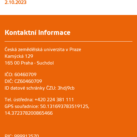
2.10.2023
Kontaktní informace
Česká zemědělská univerzita v Praze
Kamýcká 129
165 00 Praha - Suchdol
IČO: 60460709
DIČ: CZ60460709
ID datové schránky ČZU: 3hdj9cb
Tel. ústředna: +420 224 381 111
GPS souřadnice: 50.131693783519125,
14.372378200865466
PIC: 999912570