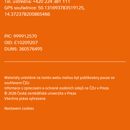
Tel. ústředna: +420 224 381 111
GPS souřadnice: 50.131693783519125,
14.372378200865466
PIC: 999912570
OID: E10209207
DUNS: 360576495
Materiály umístěné na tomto webu mohou být publikovány pouze se
souhlasem ČZU.
Informace o zpracování a ochraně osobních údajů na ČZU v Praze
.
© 2026 Česká zemědělská univerzita v Praze
Všechna práva vyhrazena
Nastavení cookies