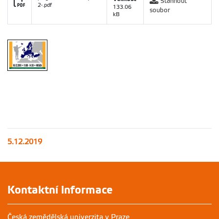
Stáhnout
2-.pdf
133.06
soubor
kB
5.12.2019
Kontaktní informace
Česká zemědělská univerzita v Praze