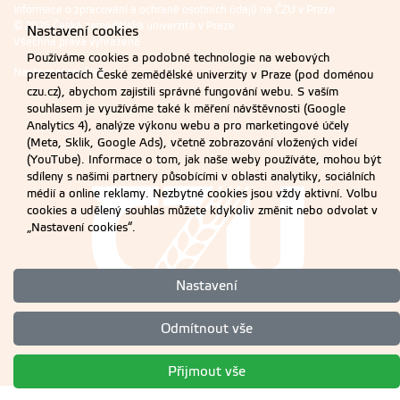
Informace o zpracování a ochraně osobních údajů na ČZU v Praze
.
© 2026 Česká zemědělská univerzita v Praze
Nastavení cookies
Všechna práva vyhrazena
Používáme cookies a podobné technologie na webových
Nastavení cookies
prezentacích České zemědělské univerzity v Praze (pod doménou
czu.cz), abychom zajistili správné fungování webu. S vaším
souhlasem je využíváme také k měření návštěvnosti (Google
Analytics 4), analýze výkonu webu a pro marketingové účely
(Meta, Sklik, Google Ads), včetně zobrazování vložených videí
(YouTube). Informace o tom, jak naše weby používáte, mohou být
sdíleny s našimi partnery působícími v oblasti analytiky, sociálních
médií a online reklamy. Nezbytné cookies jsou vždy aktivní. Volbu
cookies a udělený souhlas můžete kdykoliv změnit nebo odvolat v
„Nastavení cookies“.
Nastavení
Odmítnout vše
Přijmout vše