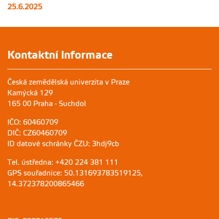
25.6.2025
Kontaktní informace
Česká zemědělská univerzita v Praze
Kamýcká 129
165 00 Praha - Suchdol
IČO: 60460709
DIČ: CZ60460709
ID datové schránky ČZU: 3hdj9cb
Tel. ústředna: +420 224 381 111
GPS souřadnice: 50.131693783519125,
14.372378200865466