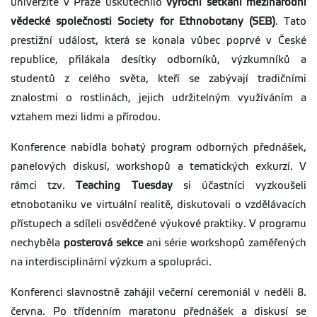
univerzitě v Praze uskutečnilo
výroční setkání mezinárodní
vě
deck
é společ
nosti Society for Ethnobotany (SEB)
. Tato
prestižní událost, která se konala vůbec poprvé v České
republice, přilákala desítky odborníků, výzkumníků a
studentů z celého světa, kteří se zabývají tradičními
znalostmi o rostlinách, jejich udržitelným využíváním a
vztahem mezi lidmi a přírodou.
Konference nabídla bohatý program odborných přednášek,
panelových diskusí, workshopů a tematických exkurzí. V
rámci tzv.
Teaching Tuesday
si účastníci vyzkoušeli
etnobotaniku ve virtuální realitě, diskutovali o vzdělávacích
přístupech a sdíleli osvědčené výukové praktiky. V programu
nechyběla
posterová sekce
ani série workshopů zaměřených
na interdisciplinární výzkum a spolupráci.
Konferenci slavnostně zahájil večerní ceremoniál v neděli 8.
června. Po třídenním maratonu přednášek a diskusí se