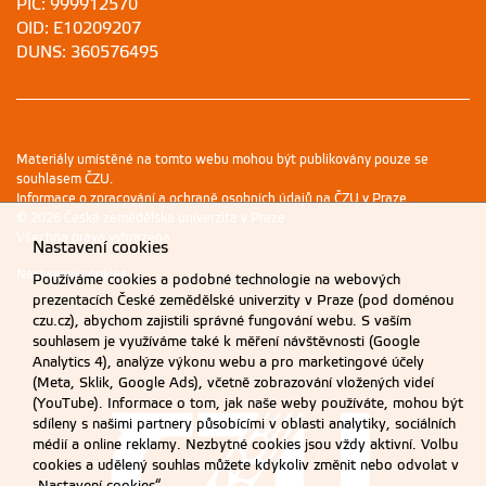
PIC: 999912570
OID: E10209207
DUNS: 360576495
Materiály umístěné na tomto webu mohou být publikovány pouze se
souhlasem ČZU.
Informace o zpracování a ochraně osobních údajů na ČZU v Praze
.
© 2026 Česká zemědělská univerzita v Praze
Všechna práva vyhrazena
Nastavení cookies
Nastavení cookies
Používáme cookies a podobné technologie na webových
prezentacích České zemědělské univerzity v Praze (pod doménou
czu.cz), abychom zajistili správné fungování webu. S vaším
souhlasem je využíváme také k měření návštěvnosti (Google
Analytics 4), analýze výkonu webu a pro marketingové účely
(Meta, Sklik, Google Ads), včetně zobrazování vložených videí
(YouTube). Informace o tom, jak naše weby používáte, mohou být
sdíleny s našimi partnery působícími v oblasti analytiky, sociálních
médií a online reklamy. Nezbytné cookies jsou vždy aktivní. Volbu
cookies a udělený souhlas můžete kdykoliv změnit nebo odvolat v