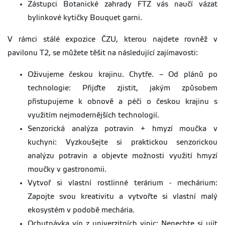
Zástupci Botanické zahrady FTZ vás naučí vázat
bylinkové kytičky Bouquet garni.
V rámci stálé expozice ČZU, kterou najdete rovněž v
pavilonu T2, se můžete těšit na následující zajímavosti:
Oživujeme českou krajinu. Chytře. – Od plánů po
technologie: Přijďte zjistit, jakým způsobem
přistupujeme k obnově a péči o českou krajinu s
využitím nejmodernějších technologií.
Senzorická analýza potravin + hmyzí moučka v
kuchyni: Vyzkoušejte si praktickou senzorickou
analýzu potravin a objevte možnosti využití hmyzí
moučky v gastronomii.
Vytvoř si vlastní rostlinné terárium - mechárium:
Zapojte svou kreativitu a vytvořte si vlastní malý
ekosystém v podobě mechária.
Ochutnávka vín z univerzitních vinic: Nenechte si ujít