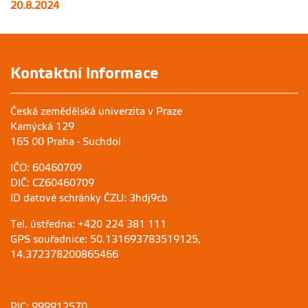
20.8.2024
Kontaktní informace
Česká zemědělská univerzita v Praze
Kamýcká 129
165 00 Praha - Suchdol
IČO: 60460709
DIČ: CZ60460709
ID datové schránky ČZU: 3hdj9cb
Tel. ústředna: +420 224 381 111
GPS souřadnice: 50.131693783519125,
14.372378200865466
PIC: 999912570