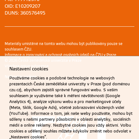
OID: E10209207
DUNS: 360576495
Materiály umístěné na tomto webu mohou být publikovány pouze se
souhlasem ČZU.
Informace o zpracování a ochraně osobních údajů na ČZU v Praze
.
© 2026 Česká zemědělská univerzita v Praze
Všechna práva vyhrazena
Nastavení cookies
Nastavení cookies
Používáme cookies a podobné technologie na webových
prezentacích České zemědělské univerzity v Praze (pod doménou
czu.cz), abychom zajistili správné fungování webu. S vaším
souhlasem je využíváme také k měření návštěvnosti (Google
Analytics 4), analýze výkonu webu a pro marketingové účely
(Meta, Sklik, Google Ads), včetně zobrazování vložených videí
(YouTube). Informace o tom, jak naše weby používáte, mohou být
sdíleny s našimi partnery působícími v oblasti analytiky, sociálních
médií a online reklamy. Nezbytné cookies jsou vždy aktivní. Volbu
cookies a udělený souhlas můžete kdykoliv změnit nebo odvolat v
„Nastavení cookies“.