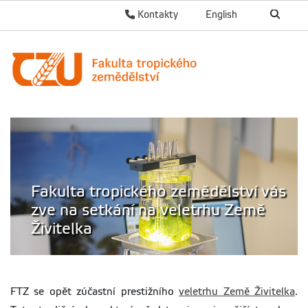
Kontakty
English
Fakulta tropického zemědělství vás
zve na setkání na veletrhu Země
Živitelka
FTZ se opět zúčastní prestižního
veletrhu Země Živitelka
.