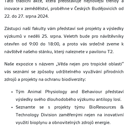
Tato tradiční akce, která představuje nejnovější trendy a
inovace v zemědělství, proběhne v Českých Budějovicích od
22. do 27. srpna 2024.
Zástupci naší fakulty vám představí své projekty a výsledky
výzkumů v neděli 25. srpna. Veletrh bude pro návštěvníky
otevřen od 9:00 do 18:00, a proto vás srdečně zveme k
návštěvě našeho stánku, který naleznete v pavilonu T2.
Naše expozice s názvem „Věda nejen pro tropické oblasti“
vás seznámí se způsoby udržitelného využívání přírodních
zdrojů a projekty na ochranu biodiverzity:
Tým Animal Physiology and Behaviour představí
výsledky svého dlouhodobého výzkumu antilopy losí.
Seznamte se s projekty týmu BioResources &
Technology Division zaměřenými nejen na inovativní
využití bioplynu a obnovitelných zdrojů energie.