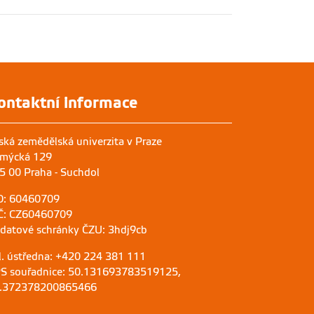
ontaktní informace
ská zemědělská univerzita v Praze
mýcká 129
5 00 Praha - Suchdol
O: 60460709
Č: CZ60460709
 datové schránky ČZU: 3hdj9cb
l. ústředna: +420 224 381 111
S souřadnice: 50.131693783519125,
.372378200865466