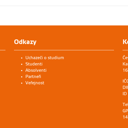
Odkazy
K
Uchazeči o studium
Če
Studenti
Ka
Absolventi
16
Partneři
IČ
Veřejnost
DI
ID
Te
GP
14