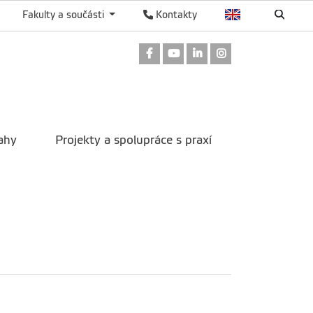
Fakulty a součásti
Kontakty
Odkaz na Facebook
Odkaz na Youtube
Odkaz na LinkedIn
Odkaz na Instag
ahy
Projekty a spolupráce s praxí