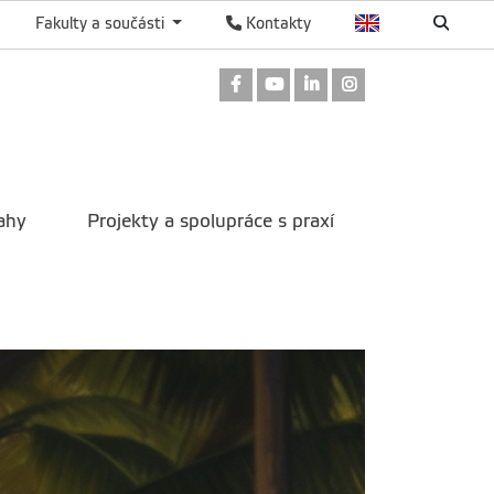
Fakulty a součásti
Kontakty
Odkaz na Facebook
Odkaz na Youtube
Odkaz na LinkedIn
Odkaz na Instag
ahy
Projekty a spolupráce s praxí