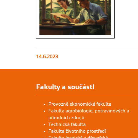
14.6.2023
Fakulty a součásti
Provozně ekonomická fakulta
Fakulta agrobiologie, potravinových a
přírodních zdrojů
Technická fakulta
Fakulta životního prostředí
Fakulta lesnická a dřevařská