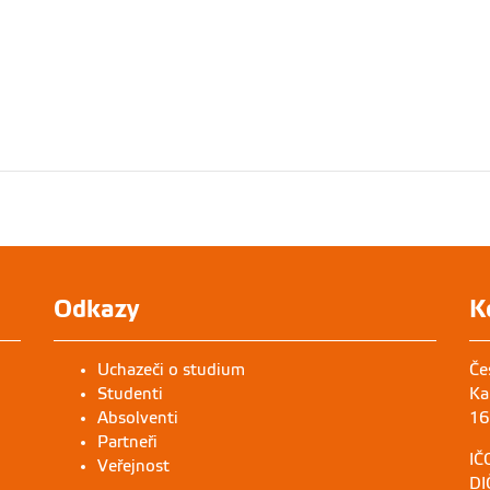
Odkazy
K
Uchazeči o studium
Če
Studenti
Ka
Absolventi
16
Partneři
IČ
Veřejnost
DI