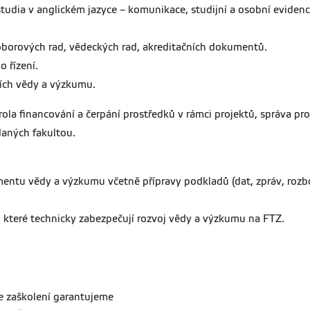
udia v anglickém jazyce – komunikace, studijní a osobní evidence,
oborových rad, vědeckých rad, akreditačních dokumentů.
 řízení.
cích vědy a výzkumu.
ola financování a čerpání prostředků v rámci projektů, správa pr
daných fakultou.
tu vědy a výzkumu včetně přípravy podkladů (dat, zpráv, rozborů
, které technicky zabezpečují rozvoj vědy a výzkumu na FTZ.
e zaškolení garantujeme