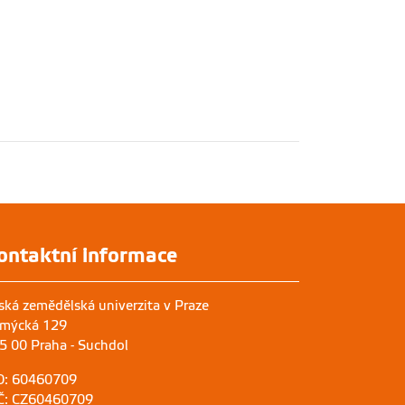
ontaktní informace
ská zemědělská univerzita v Praze
mýcká 129
5 00 Praha - Suchdol
O: 60460709
Č: CZ60460709