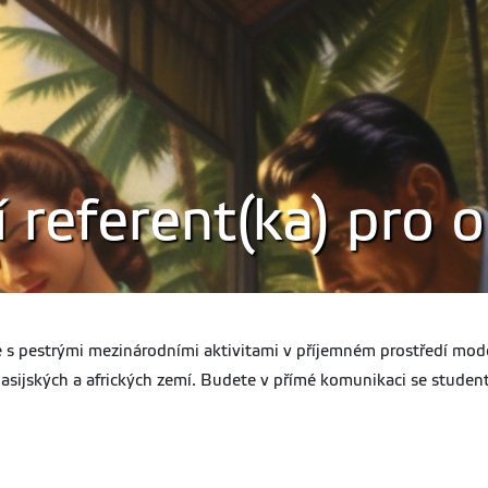
í referent(ka) pro
ce s pestrými mezinárodními aktivitami v příjemném prostředí mo
u asijských a afrických zemí. Budete v přímé komunikaci se studen