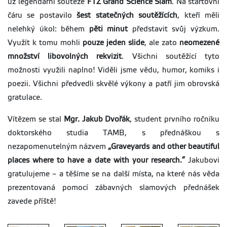
už legendární soutěže
FTZ Grand Science Slam
. Na startovní
čáru se postavilo
šest statečných soutěžících
, kteří měli
nelehký úkol: během
pěti minut
představit svůj výzkum.
Využít k tomu mohli
pouze jeden slide
, ale zato
neomezené
množství libovolných rekvizit
. Všichni soutěžící tyto
možnosti využili naplno! Viděli jsme vědu, humor, komiks i
poezii. Všichni předvedli skvělé výkony a patří jim obrovská
gratulace.
Vítězem se stal
Mgr. Jakub Dvořák
, student prvního ročníku
doktorského studia TAMB, s přednáškou s
nezapomenutelným názvem
„Graveyards and other beautiful
places where to have a date with your research.”
Jakubovi
gratulujeme – a těšíme se na další místa, na které nás věda
prezentovaná pomocí zábavných slamových přednášek
zavede příště!