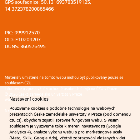
GPS souřadnice: 50.131693783519125,
14.372378200865466
PIC: 999912570
OID: E10209207
DUNS: 360576495
Materiály umístěné na tomto webu mohou být publikovány pouze se
souhlasem ČZU.
Informace o zpracování a ochraně osobních údajů na ČZU v Praze
.
© 2026 Česká zemědělská univerzita v Praze
Nastavení cookies
Všechna práva vyhrazena
Používáme cookies a podobné technologie na webových
Nastavení cookies
prezentacích České zemědělské univerzity v Praze (pod doménou
czu.cz), abychom zajistili správné fungování webu. S vaším
souhlasem je využíváme také k měření návštěvnosti (Google
Analytics 4), analýze výkonu webu a pro marketingové účely
(Meta, Sklik, Google Ads), včetně zobrazování vložených videí