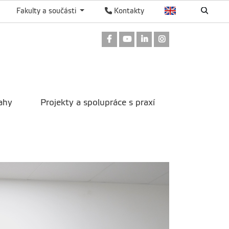
Fakulty a součásti
Kontakty
Odkaz na Facebook
Odkaz na Youtube
Odkaz na LinkedIn
Odkaz na Instag
ahy
Projekty a spolupráce s praxí