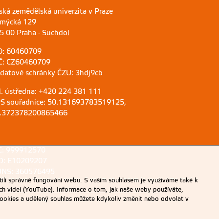
ská zemědělská univerzita v Praze
mýcká 129
5 00 Praha - Suchdol
O: 60460709
Č: CZ60460709
 datové schránky ČZU: 3hdj9cb
l. ústředna: +420 224 381 111
S souřadnice: 50.131693783519125,
.372378200865466
C: 999912570
D: E10209207
NS: 360576495
ili správné fungování webu. S vaším souhlasem je využíváme také k
ch videí (YouTube). Informace o tom, jak naše weby používáte,
u cookies a udělený souhlas můžete kdykoliv změnit nebo odvolat v