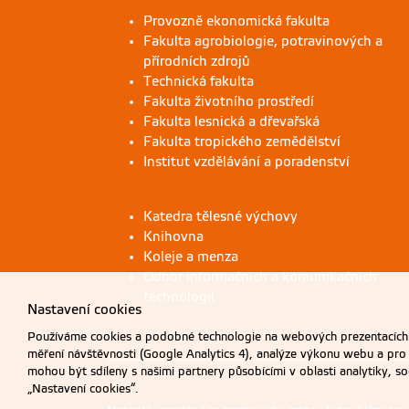
Provozně ekonomická fakulta
Fakulta agrobiologie, potravinových a
přírodních zdrojů
Technická fakulta
Fakulta životního prostředí
Fakulta lesnická a dřevařská
Fakulta tropického zemědělství
Institut vzdělávání a poradenství
Katedra tělesné výchovy
Knihovna
Koleje a menza
Odbor informačních a komunikačních
technologií
Nastavení cookies
Používáme cookies a podobné technologie na webových prezentacích Č
měření návštěvnosti (Google Analytics 4), analýze výkonu webu a pro
mohou být sdíleny s našimi partnery působícími v oblasti analytiky, s
„Nastavení cookies“.