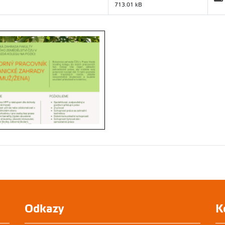
713.01 kB
Odkazy
K