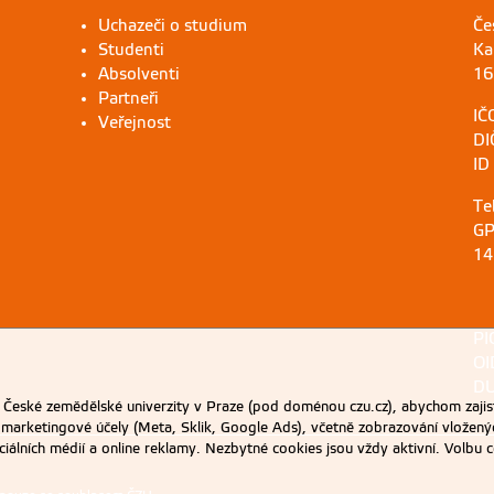
Uchazeči o studium
Če
Studenti
Ka
Absolventi
16
Partneři
IČ
Veřejnost
DI
ID
Te
GP
14
PI
OI
DU
eské zemědělské univerzity v Praze (pod doménou czu.cz), abychom zajist
 marketingové účely (Meta, Sklik, Google Ads), včetně zobrazování vložený
ociálních médií a online reklamy. Nezbytné cookies jsou vždy aktivní. Volb