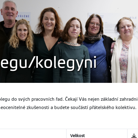
egu/kolegyni
gu do svých pracovních řad. Čekají Vás nejen základní zahradnick
 neocenitelné zkušenosti a budete součástí přátelského kolektivu.
Velikost