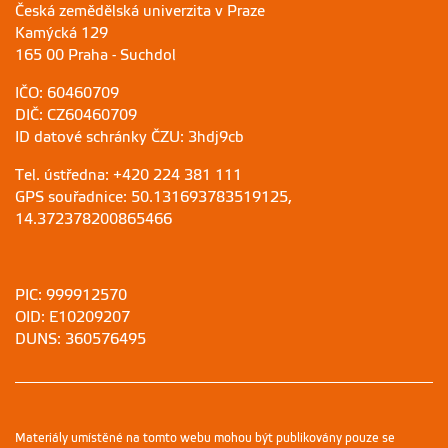
Česká zemědělská univerzita v Praze
Kamýcká 129
165 00 Praha - Suchdol
IČO: 60460709
DIČ: CZ60460709
ID datové schránky ČZU: 3hdj9cb
Tel. ústředna: +420 224 381 111
GPS souřadnice: 50.131693783519125,
14.372378200865466
PIC: 999912570
OID: E10209207
DUNS: 360576495
Materiály umístěné na tomto webu mohou být publikovány pouze se