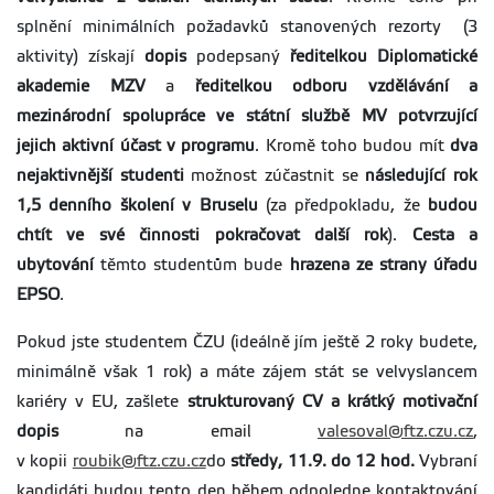
splnění minimálních požadavků stanovených rezorty (3
aktivity) získají
dopis
podepsaný
ředitelkou Diplomatické
akademie MZV
a
ředitelkou odboru vzdělávání a
mezinárodní spolupráce ve státní službě MV potvrzující
jejich aktivní účast v programu
. Kromě toho budou mít
dva
nejaktivnější studenti
možnost zúčastnit se
následující rok
1,5 denního školení v Bruselu
(za předpokladu, že
budou
chtít ve své činnosti pokračovat další rok
).
Cesta a
ubytování
těmto studentům bude
hrazena ze strany úřadu
EPSO
.
Pokud jste studentem ČZU (ideálně jím ještě 2 roky budete,
minimálně však 1 rok) a máte zájem stát se velvyslancem
kariéry v EU, zašlete
strukturovaný CV a krátký motivační
dopis
na email
valesoval@ftz.czu.cz
,
v kopii
roubik@ftz.czu.cz
do
středy, 11.9. do 12 hod.
Vybraní
kandidáti budou tento den během odpoledne kontaktování