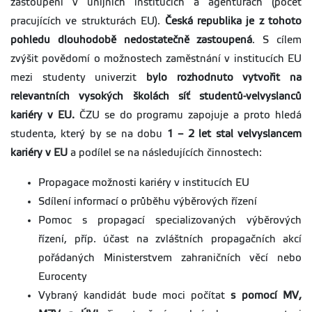
zastoupení v unijních institucích a agenturách (počet
pracujících ve strukturách EU).
Česká republika je z tohoto
pohledu dlouhodobě nedostatečně zastoupená
. S cílem
zvýšit povědomí o možnostech zaměstnání v institucích EU
mezi studenty univerzit
bylo rozhodnuto vytvořit na
relevantních vysokých školách síť studentů-velvyslanců
kariéry v EU.
ČZU se do programu zapojuje a proto hledá
studenta, který by se na dobu
1 – 2 let stal velvyslancem
kariéry v EU
a podílel se na následujících činnostech:
Propagace možnosti kariéry v institucích EU
Sdílení informací o průběhu výběrových řízení
Pomoc s propagací specializovaných výběrových
řízení, příp. účast na zvláštních propagačních akcí
pořádaných Ministerstvem zahraničních věcí nebo
Eurocenty
Vybraný kandidát bude moci počítat
s pomocí MV,