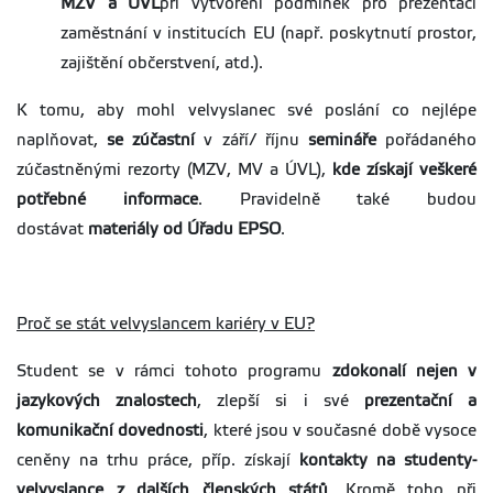
MZV a ÚVL
při vytvoření podmínek pro prezentaci
zaměstnání v institucích EU (např. poskytnutí prostor,
zajištění občerstvení, atd.).
K tomu, aby mohl velvyslanec své poslání co nejlépe
naplňovat,
se zúčastní
v září/ říjnu
semináře
pořádaného
zúčastněnými rezorty (MZV, MV a ÚVL),
kde získají veškeré
potřebné informace
. Pravidelně také budou
dostávat
materiály od Úřadu EPSO
.
Proč se stát velvyslancem kariéry v EU?
Student se v rámci tohoto programu
zdokonalí nejen v
jazykových znalostech
, zlepší si i své
prezentační a
komunikační dovednosti
, které jsou v současné době vysoce
ceněny na trhu práce, příp. získají
kontakty na studenty-
velvyslance z dalších členských států
. Kromě toho při