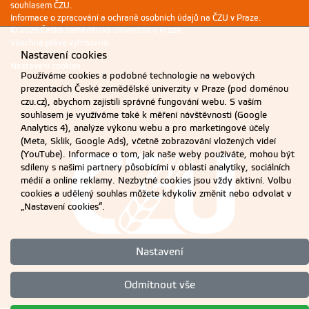
souhlasem ČZU.
Informace o zpracování a ochraně osobních údajů na ČZU v Praze
.
© 2026 Česká zemědělská univerzita v Praze
Všechna práva vyhrazena
Nastavení cookies
Nastavení cookies
Používáme cookies a podobné technologie na webových
prezentacích České zemědělské univerzity v Praze (pod doménou
czu.cz), abychom zajistili správné fungování webu. S vaším
souhlasem je využíváme také k měření návštěvnosti (Google
Analytics 4), analýze výkonu webu a pro marketingové účely
(Meta, Sklik, Google Ads), včetně zobrazování vložených videí
(YouTube). Informace o tom, jak naše weby používáte, mohou být
sdíleny s našimi partnery působícími v oblasti analytiky, sociálních
médií a online reklamy. Nezbytné cookies jsou vždy aktivní. Volbu
cookies a udělený souhlas můžete kdykoliv změnit nebo odvolat v
„Nastavení cookies“.
Nastavení
Odmítnout vše