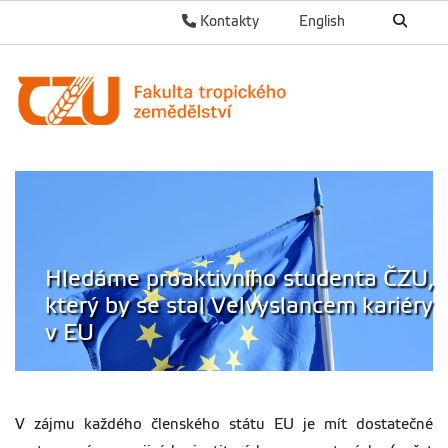
Kontakty
English
Hledáme proaktivního studenta ČZU,
který by se stal Velvyslancem kariéry
v EU
V zájmu každého členského státu EU je mít dostatečné